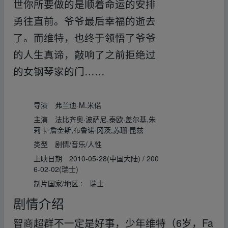
世你所要做的是顺着命运的安排
勇往直前。爷爷最后幸福的逝去
了。而维特，也终于领悟了爷爷
的人生真谛，敲响了之前拒绝过
的女钢琴家的门……
fr▪om w ww.y
▁un、pan zi_yu▁an.xy▪z
导演
弗兰迪-M.米偌
主演
法比齐奥·波萨尼,泰欧·盖尔基,朱
莉卡·詹金斯,布鲁诺·冈茨,苏珊·昆兹
类型
剧情/音乐/人性
上映日期
2010-05-28(中国大陆) / 200
6-02-02(瑞士)
制片国家/地区 :
瑞士
剧情介绍
智商超群不一定是好事，少年维特（6岁，Fa