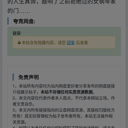
的人生真谛，敲响了之前拒绝过的女钢琴家
的门……
fr▪om w ww.y▁un、pan zi_yu▁an.xy▪z
夸克
网盘:
链接
:
本帖含有隐藏内容，请您
回复
后查看
免责声明
1，本站所有内容均为站内网盘爱好者分享发布的网盘链接
介绍展示帖子，
本站不存储任何实质资源数据
。
2，本文内容仅代表作者本人观点，不代表本网站立场，作
者文责自负。
3，本文内所有链接指向的云盘网盘资源，其版权归版权方
所有！其实际管理权为帖子发布者所有，本站无法操作相
关资源。
4，如您认为本站任何介绍帖侵犯了您的合法版权，请点击