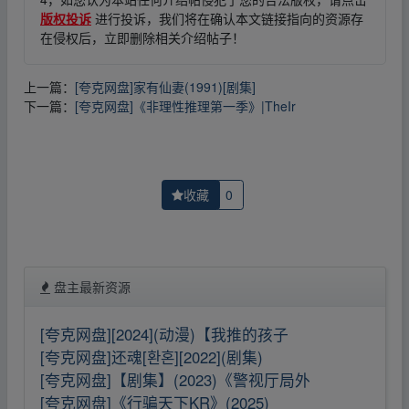
版权投诉
进行投诉，我们将在确认本文链接指向的资源存
在侵权后，立即删除相关介绍帖子！
上一篇：
[夸克网盘]家有仙妻(1991)[剧集]
下一篇：
[夸克网盘]《非理性推理第一季》|TheIr
收藏
0
盘主最新资源
[夸克网盘][2024](动漫)【我推的孩子
[夸克网盘]还魂[환혼][2022](剧集)
[夸克网盘]【剧集】(2023)《警视厅局外
[夸克网盘]《行骗天下KR》(2025)