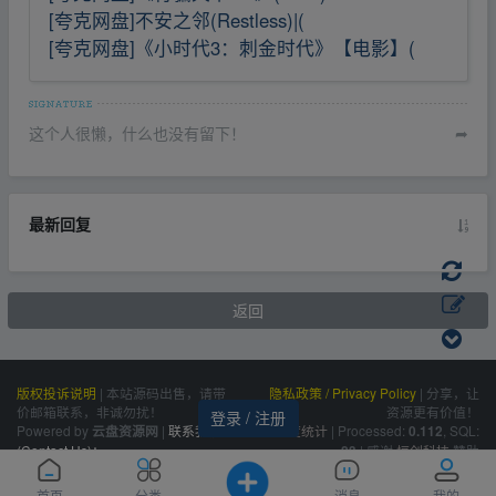
[夸克网盘]不安之邻(Restless)|(
[夸克网盘]《小时代3：刺金时代》【电影】(
这个人很懒，什么也没有留下！
➦
最新回复
返回
版权投诉说明
|
本站源码出售，请带
隐私政策 / Privacy Policy
|
分享，让
价邮箱联系，非诚勿扰！
资源更有价值！
登录 / 注册
Powered by
|
联系我们
百度统计
|
Processed:
, SQL:
云盘资源网
0.112
(Contact Us)：
|
感谢
恒创科技
赞助
23
siteone@qq.com
首页
分类
消息
我的