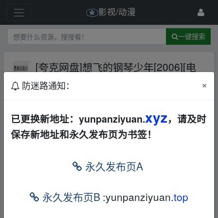
影视/动漫
一键搜索
[夸克网盘]想飞的钢琴少年[2006][电
影]
夸克网盘
其他
其他
×
防迷路通知：
1 级
2025-6-12
影视大咖
xyz
已更换新地址：yunpanziyuan.
，请及时
保存新地址和永久发布页为书签！
想飞的钢琴少年
永久发布页A
(2006)
智商超群不一定是好事，少年维
永久发布页B
:yunpanziyuan.
top
特（6岁，Fabrizio Borsani 饰；1
2岁，Teo Gheorghiu 饰）深深体