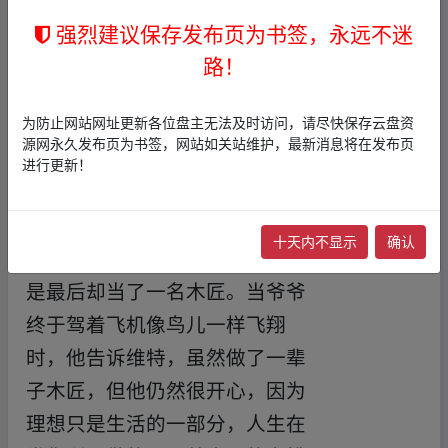
会了这一点。维特天生拥有成为
强烈建议保存发布页为书签，永远不迷
任何一个行业的伟人的潜能，父
路！
母总希望他能成为伟大的钢琴
家，然而他自己却不知道未来该
为防止网站网址更新各位盘主无法及时访问，请尽快保存云盘资
源网永久发布页为书签，网站如关站维护，最新消息将在发布页
干什么好。在父母的压力下维特
进行更新！
总是郁郁寡欢。幸好还有理解他
的爷爷，爷爷和维特一样，充满
十天内不显示
确认
野心，自小想当一名飞行员，可
是最后却当了一名木匠。当爷爷
终于驾着飞机像鸟儿一样飞翔
时，他告诉维特，虽然做了一辈
子木匠，但他仍然很开心，因为
理想只是生活的一部分，人生在