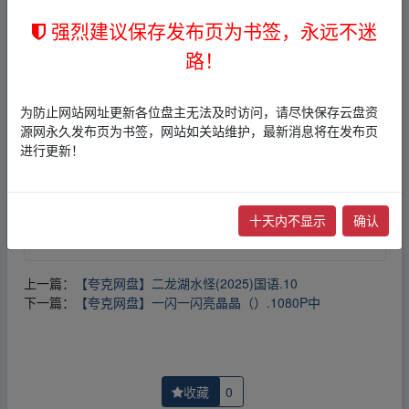
强烈建议保存发布页为书签，永远不迷
免责声明
路！
1，本站所有内容均为站内网盘爱好者分享发布的网盘链接
介绍展示帖子，
本站不存储任何实质资源数据
。
2，本文内容仅代表作者本人观点，不代表本网站立场，作
为防止网站网址更新各位盘主无法及时访问，请尽快保存云盘资
者文责自负。
源网永久发布页为书签，网站如关站维护，最新消息将在发布页
3，本文内所有链接指向的云盘网盘资源，其版权归版权方
进行更新！
所有！其实际管理权为帖子发布者所有，本站无法操作相
关资源。
4，如您认为本站任何介绍帖侵犯了您的合法版权，请点击
版权投诉
进行投诉，我们将在确认本文链接指向的资源存
十天内不显示
确认
在侵权后，立即删除相关介绍帖子！
上一篇：
【夸克网盘】二龙湖水怪(2025)国语.10
下一篇：
【夸克网盘】一闪一闪亮晶晶（）.1080P中
收藏
0