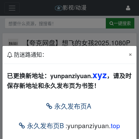
影视/动漫
一键搜索
【夸克网盘】想飞的女孩2025.1080P
中字高清收藏
夸克网盘
其他
科幻
×
防迷路通知：
63 级
2025-7-13
QFYS119
xyz
已更换新地址：yunpanziyuan.
，请及时
保存新地址和永久发布页为书签！
【
夸克
网盘】想飞的女孩 2025.1080P 中字
高清收藏
永久发布页A
本帖含有隐藏内容，请您
回复
后查看
永久发布页B
:yunpanziyuan.
top
fr▪om w_ww.y‥un‥pan▪zi‥yu‥an.xy▪z