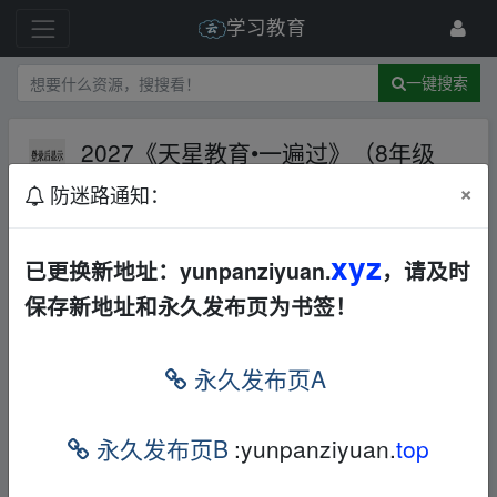
学习教育
一键搜索
2027《天星教育•一遍过》（8年级
上）（数学）（华师版）【226.5M
×
防迷路通知：
B】
夸克网盘
文档
168 级
1月前
woaixuexia
xyz
已更换新地址：yunpanziyuan.
，请及时
保存新地址和永久发布页为书签！
2027《天星教育•一遍过》（8年级上）（数
学）（华师版）
▪fr▂om w_ww.y‥un pan zi、yu‥an.x
永久发布页A
y_z
内容预览：
▪fr▂om w_ww.y‥un pan zi、yu‥an.xy_z
永久发布页B
:yunpanziyuan.
top