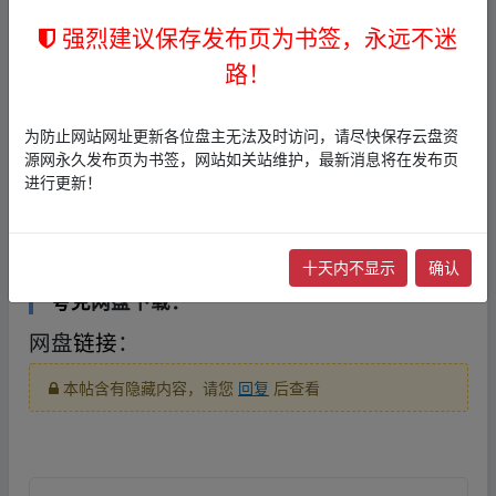
📄 26秋初中一遍过八上数学华师 单元卷.pdf
强烈建议保存发布页为书签，永远不迷
(13.9 MB)
路！
📄 26秋初中一遍过八上数学华师 单元卷教用.
pdf (8.5 MB)
为防止网站网址更新各位盘主无法及时访问，请尽快保存云盘资
📄 26秋初中一遍过八上数学华师 主书.pdf (1
源网永久发布页为书签，网站如关站维护，最新消息将在发布页
进行更新！
68.3 MB)
📄 26秋初中一遍过八上数学华师 主书教用.p
df (34.9 MB)
▪fr▂om w_ww.y‥un pan zi、yu‥an.xy_z
十天内不显示
确认
夸克
网盘下载：
网盘
链接
：
本帖含有隐藏内容，请您
回复
后查看
▪fr▂om w_ww.y‥un pan zi、yu‥an.xy_z