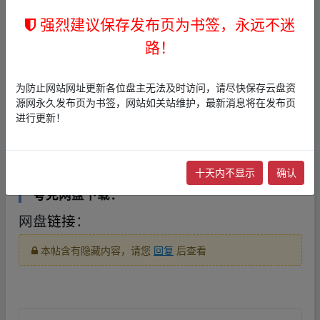
📄 26秋初中一遍过九上数学冀教 单元卷.pdf
强烈建议保存发布页为书签，永远不迷
(17.5 MB)
路！
📄 26秋初中一遍过九上数学冀教 单元卷教用.
pdf (9.8 MB)
为防止网站网址更新各位盘主无法及时访问，请尽快保存云盘资
📄 26秋初中一遍过九上数学冀教 主书.pdf (2
源网永久发布页为书签，网站如关站维护，最新消息将在发布页
进行更新！
21.4 MB)
📄 26秋初中一遍过九上数学冀教 主书教用.p
df (37.6 MB)
、fr‥om w、ww.y▂un pan、zi▂yu﹏an.xy z
十天内不显示
确认
夸克
网盘下载：
网盘
链接
：
本帖含有隐藏内容，请您
回复
后查看
、fr‥om w、ww.y▂un pan、zi▂yu﹏an.xy z