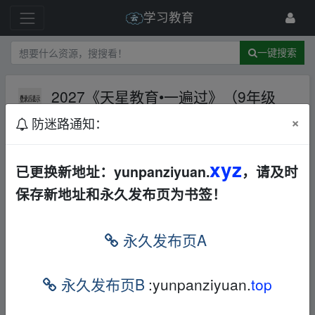
学习教育
一键搜索
2027《天星教育•一遍过》（9年级
上）（数学）（冀教版）【287.0M
×
防迷路通知：
B】
夸克网盘
文档
169 级
1月前
woaixuexia
xyz
已更换新地址：yunpanziyuan.
，请及时
保存新地址和永久发布页为书签！
2027《天星教育•一遍过》（9年级上）（数
学）（冀教版）
、fr‥om w、ww.y▂un pan、zi▂yu﹏a
永久发布页A
n.xy z
内容预览：
、fr‥om w、ww.y▂un pan、zi▂yu﹏an.xy z
永久发布页B
:yunpanziyuan.
top