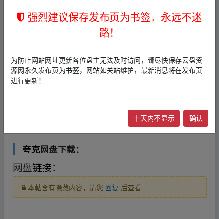
📄 26秋初中一遍过八上物理北师 单元卷.pdf
强烈建议保存发布页为书签，永远不迷
(24.8 MB)
路！
📄 26秋初中一遍过八上物理北师 单元卷教用.
pdf (16.1 MB)
为防止网站网址更新各位盘主无法及时访问，请尽快保存云盘资
📄 26秋初中一遍过八上物理北师 主书.pdf (1
源网永久发布页为书签，网站如关站维护，最新消息将在发布页
进行更新！
89.1 MB)
📄 26秋初中一遍过八上物理北师 主书教用.p
df (59.8 MB)
▁fr、om w▁ww.y﹏un_pan▁zi﹏yu an.xy▂
十天内不显示
确认
z
夸克
网盘下载：
网盘
链接
：
本帖含有隐藏内容，请您
回复
后查看
▁fr、om w▁ww.y﹏un_pan▁zi﹏yu an.xy▂z