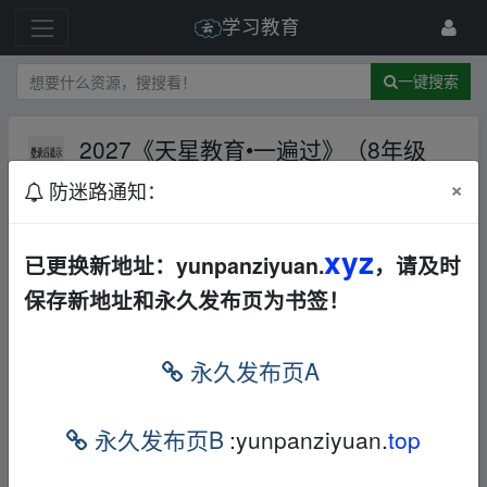
学习教育
一键搜索
2027《天星教育•一遍过》（8年级
上）（物理）（北师版）【290.7M
×
防迷路通知：
B】
夸克网盘
文档
169 级
1月前
woaixuexia
xyz
已更换新地址：yunpanziyuan.
，请及时
保存新地址和永久发布页为书签！
2027《天星教育•一遍过》（8年级上）（物
理）（北师版）
▁fr、om w▁ww.y﹏un_pan▁zi﹏yu a
永久发布页A
n.xy▂z
内容预览：
▁fr、om w▁ww.y﹏un_pan▁zi﹏yu an.xy▂z
永久发布页B
:yunpanziyuan.
top