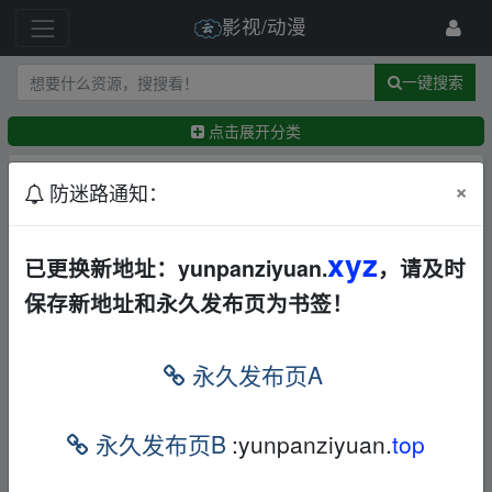
影视/动漫
一键搜索
点击展开分类
排序：
回帖时间
×
最新
精华
防迷路通知：
【WWE:Unreal】已完结【纪录/运动【BD1080P】
xyz
已更换新地址：yunpanziyuan.
，请及时
【纪录/运动】【中文字幕】
欧美
其他
迅雷网盘
保存新地址和永久发布页为书签！
←
18305525793
7天前
【兰森峡谷1-2季全集】【2025-2026美剧】【爱情
西部】【全8集】【官方中英字幕】
永久发布页A
欧美
爱情
其他
电视剧
夸克
迅雷网盘
←
自由兵
8天前
永久发布页B
:yunpanziyuan.
top
【太空旅客（2016）】【4K】【英文字幕】【詹妮
弗·劳伦斯性感科幻大片]】
欧美
动作
科幻
其他