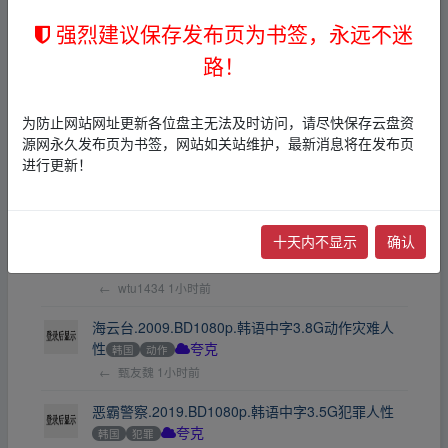
夸克
迅雷网盘
强烈建议保存发布页为书签，永远不迷
←
MMoney
8天前
路！
海上钢琴师(1998)1080P国配国语英语中字[8.46G]
欧美
其他
夸克
迅雷网盘
Yuhina
9天前
为防止网站网址更新各位盘主无法及时访问，请尽快保存云盘资
源网永久发布页为书签，网站如关站维护，最新消息将在发布页
印度新上映悬疑恐怖片榜No.7《庄园凶祟》2026中
进行更新！
英字幕1080p
印度
恐怖
BD
夸克
←
甄友魏
1小时前
十天内不显示
确认
澳洲浪漫爱情片榜No.11《寻爱四次方》2026中英
字幕1080p
其他
爱情
BD
夸克
←
wtu1434
1小时前
海云台.2009.BD1080p.韩语中字3.8G动作灾难人
性
韩国
动作
夸克
←
甄友魏
1小时前
恶霸警察.2019.BD1080p.韩语中字3.5G犯罪人性
韩国
犯罪
夸克