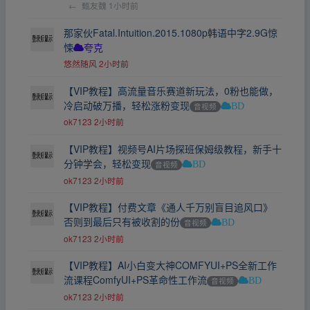
←
甄友魏
1小时前
那家伙Fatal.Intuition.2015.1080p韩语中字2.9G惊
悚
夸克
悠然随风
2小时前
【VIP教程】高流量音乐赛道新玩法，0粉也能做，
冷启动破万播，轻松涨粉变现
音视频
BD
ok7123
2小时前
【VIP教程】视频号AI片场探班保姆级教程，新手十
分钟学会，轻松变现
音视频
BD
ok7123
2小时前
【VIP教程】付费文章《通人千万别盲目追风口》
否则到最后只有被收割的份
音视频
BD
ok7123
2小时前
【VIP教程】AI小白变大神COMFYUI+PS全新工作
流课程ComfyUI+PS革命性工作流
音视频
BD
ok7123
2小时前