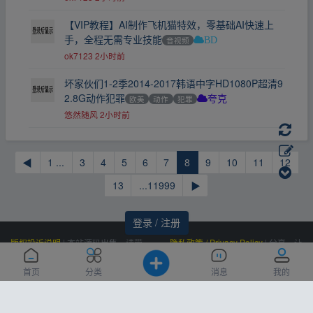
【VIP教程】AI制作飞机猫特效，零基础AI快速上
手，全程无需专业技能
音视频
BD
ok7123
2小时前
坏家伙们1-2季2014-2017韩语中字HD1080P超清9
2.8G动作犯罪
欧美
动作
犯罪
夸克
悠然随风
2小时前
◀
1 ...
3
4
5
6
7
8
9
10
11
12
13
...11999
▶
登录 / 注册
版权投诉说明
|
本站源码出售，请带
隐私政策 / Privacy Policy
|
分享，让
价邮箱联系，非诚勿扰！
资源更有价值！
Powered by
|
联系我们
百度统计
|
Processed:
, SQL:
云盘资源网
0.428
首页
分类
消息
我的
(Contact Us)：
|
感谢
恒创科技
赞助
10
siteone@qq.com