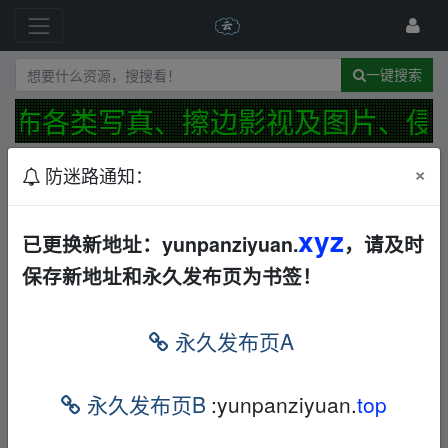
一键搜索
发布各类写真、擦边影视及图片、侵
×
防迷路通知：
发布规范
防迷路公告
最新
精华
xyz
2025新书200套红楼梦书单罗翔书单
已更换新地址：yunpanziyuan.
，请及时
其他
夸克
浊世浮萍
1小时前
保存新地址和永久发布页为书签！
【英剧】去他妈的世界（2017-2019年，高分英
剧，2季共16集全，豆瓣9.1）6G
欧美
电视剧
夸
永久发布页A
克
←
dytidev
34分钟前
永久发布页B
:yunpanziyuan.
top
【电影】【美】睡梦医生（2019年恐怖电影，《闪
灵》的续作，导演剪辑加长版）3.1G
欧美
恐怖