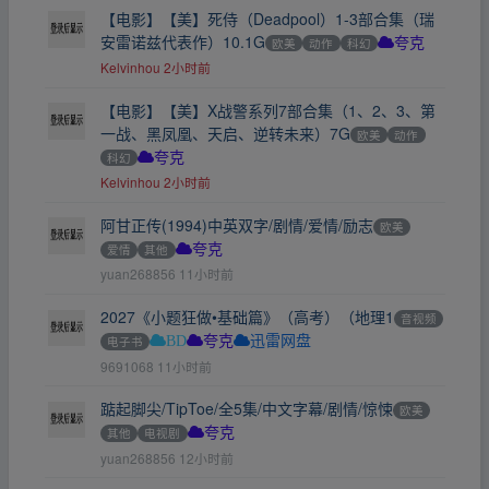
【电影】【美】死侍（Deadpool）1-3部合集（瑞
安雷诺兹代表作）10.1G
欧美
动作
科幻
夸克
Kelvinhou
2小时前
【电影】【美】X战警系列7部合集（1、2、3、第
一战、黑凤凰、天启、逆转未来）7G
欧美
动作
科幻
夸克
Kelvinhou
2小时前
阿甘正传(1994)中英双字/剧情/爱情/励志
欧美
爱情
其他
夸克
yuan268856
11小时前
2027《小题狂做•基础篇》（高考）（地理1
音视频
电子书
BD
夸克
迅雷网盘
9691068
11小时前
踮起脚尖/TipToe/全5集/中文字幕/剧情/惊悚
欧美
其他
电视剧
夸克
yuan268856
12小时前