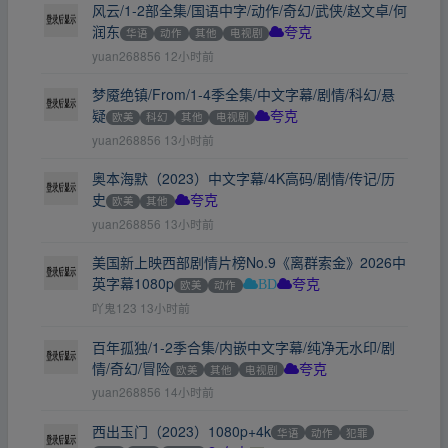
风云/1-2部全集/国语中字/动作/奇幻/武侠/赵文卓/何
润东
华语
动作
其他
电视剧
夸克
yuan268856
12小时前
梦魇绝镇/From/1-4季全集/中文字幕/剧情/科幻/悬
疑
欧美
科幻
其他
电视剧
夸克
yuan268856
13小时前
奥本海默（2023）中文字幕/4K高码/剧情/传记/历
史
欧美
其他
夸克
yuan268856
13小时前
美国新上映西部剧情片榜No.9《离群索金》2026中
英字幕1080p
欧美
动作
BD
夸克
吖鬼123
13小时前
百年孤独/1-2季合集/内嵌中文字幕/纯净无水印/剧
情/奇幻/冒险
欧美
其他
电视剧
夸克
yuan268856
14小时前
西出玉门（2023）1080p+4k
华语
动作
犯罪