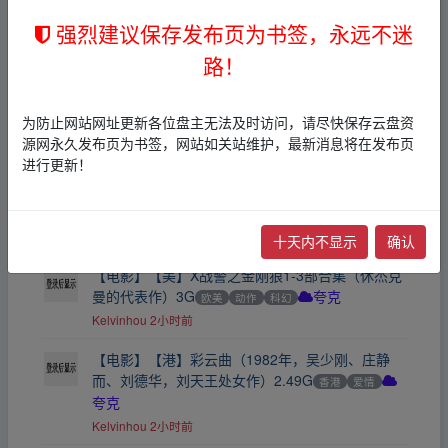
夸克
Kelvinhou
2小时前
强烈建议保存发布页为书签，永远不迷
路！
【电影】【印】千面情踪（2026年3月上映印度反
转片，女主失忆导致脸盲症）2.7G
印度
爱情
夸
克
为防止网站网址更新各位盘主无法及时访问，请尽快保存云盘资
Kelvinhou
2小时前
源网永久发布页为书签，网站如关站维护，最新消息将在发布页
进行更新！
【电影】【美】僵尸新娘（2005年，诡异却不失天
真和温情，78届奥斯卡提名，豆瓣8.3）2.2G
欧美
动漫
夸克
Kelvinhou
2小时前
十天内不显示
确认
【电影】【美】X战警之金刚狼1-3部合集（休杰克
曼的代表作）3G
欧美
动作
科幻
夸克
Kelvinhou
2小时前
【电影】【港】彩云曲（1982年，吴少刚、庄静
而、刘德华，刘天王处女作）2.49G
香港
爱情
夸克
Kelvinhou
2小时前