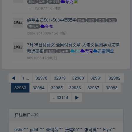
科幻
其他
电视剧
夸克
←
Yu1977
1小时前
绝望主妇S01-S08中英双字
欧美
喜剧
爱情
其他
电视剧
夸克
xiaoxiao10086
15小时前
7月25日付费文:全网付费文章-大佬文集圈学习先锋
精选研报
音视频
电子书
BD
夸克
迅雷网盘
9691068
17小时前
◀
1 ...
32978
32979
32980
32981
32982
32983
32984
32985
32986
32987
32988
...33114
▶
在线用户--32
pkhe***
gdhh***
圣何茜***
张健00***
张可爱***
Flyn***