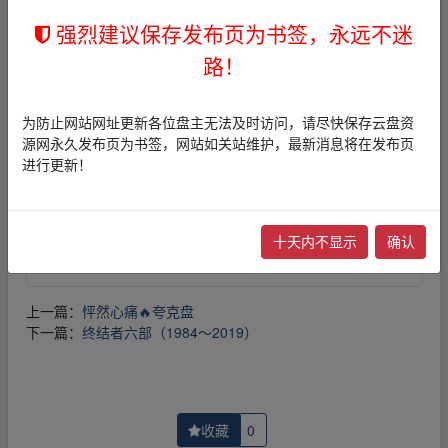
强烈建议保存发布页为书签，永远不迷
免责声明
路！
1，本站所有内容均为站内网盘爱好者分享发布的网盘链接
介绍展示帖子，
本站不存储任何实质资源数据
。
2，本文内容仅代表作者本人观点，不代表本网站立场，作
为防止网站网址更新各位盘主无法及时访问，请尽快保存云盘资
者文责自负。
源网永久发布页为书签，网站如关站维护，最新消息将在发布页
3，本文内所有链接指向的云盘网盘资源，其版权归版权方
进行更新！
所有！其实际管理权为帖子发布者所有，本站无法操作相
关资源。
4，如您认为本站任何介绍帖侵犯了您的合法版权，请点击
版权投诉
进行投诉，我们将在确认本文链接指向的资源存
十天内不显示
确认
在侵权后，立即删除相关介绍帖子！
上一篇：
怦然心痛🔥夸克盘
下一篇：
终结者六部（1984～2019）
收藏
0