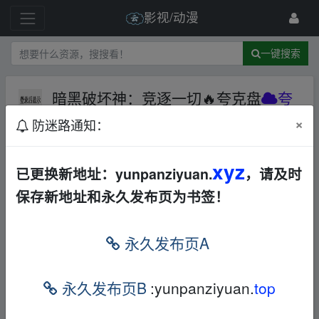
影视/动漫
一键搜索
暗黑破坏神：竞逐一切🔥夸克盘
夸
克网盘
其他
其他
×
防迷路通知：
1 级
2023-10-1
官方网盘授权
xyz
已更换新地址：yunpanziyuan.
，请及时
保存新地址和永久发布页为书签！
▁fr om w ww.y、un pan zi▁yu▁an.xy▁z
永久发布页A
本帖含有隐藏内容，请您
回复
后查看
永久发布页B
:yunpanziyuan.
top
▁fr om w ww.y、un pan zi▁yu▁an.xy▁z