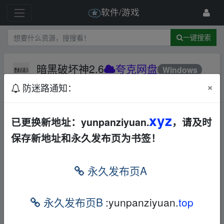
软件/游戏
一键搜索
暗黑破坏神2.6
夸克网盘
Windows
单机游戏
×
防迷路通知：
17 级
2024-11-10
豆本豆
xyz
已更换新地址：yunpanziyuan.
，请及时
本帖含有隐藏内容，请您
回复
后查看
保存新地址和永久发布页为书签！
﹏fr﹏om w_ww.y﹏un pan‥zi yu an.xy z
永久发布页A
免责声明
永久发布页B
:yunpanziyuan.
top
1，本站所有内容均为站内网盘爱好者分享发布的网盘链接
介绍展示帖子，
本站不存储任何实质资源数据
。