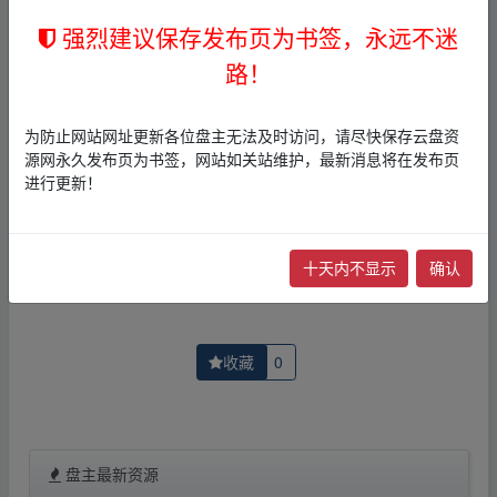
2，本文内容仅代表作者本人观点，不代表本网站立场，作
者文责自负。
强烈建议保存发布页为书签，永远不迷
3，本文内所有链接指向的云盘网盘资源，其版权归版权方
路！
所有！其实际管理权为帖子发布者所有，本站无法操作相
关资源。
4，如您认为本站任何介绍帖侵犯了您的合法版权，请点击
为防止网站网址更新各位盘主无法及时访问，请尽快保存云盘资
版权投诉
进行投诉，我们将在确认本文链接指向的资源存
源网永久发布页为书签，网站如关站维护，最新消息将在发布页
在侵权后，立即删除相关介绍帖子！
进行更新！
上一篇：
暗黑破坏神2-重制版-v1.6.77312
下一篇：
东方三侠🔥内嵌字幕
十天内不显示
确认
收藏
0
盘主最新资源