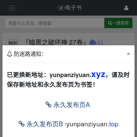
电子书
一键搜索
「暗黑之破坏神 27卷」
AL
奇幻玄幻
×
防迷路通知：
191 级
2022-3-8
zzxjiao
xyz
已更换新地址：yunpanziyuan.
，请及时
保存新地址和永久发布页为书签！
「暗黑之破坏神 27卷」
https://www.aliyundriv
e.com/s/9yYsv1eVY7o
▂fr▂om w‥ww.y_un▂pan▁
永久发布页A
zi yu‥an.xy z
点击
链接
保存，或者复制本段内容，打开
永久发布页B
:yunpanziyuan.
top
「
阿里
云盘」APP ，无需下载极速在线查