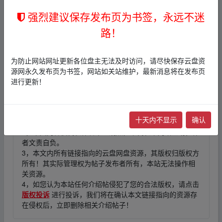
看，视频原画倍速播放。
▂fr▂om w‥ww.y_un▂pa
强烈建议保存发布页为书签，永远不迷
n▁zi yu‥an.xy z
路！
▂fr▂om w‥ww.y_un▂pan▁zi yu‥an.xy z
为防止网站网址更新各位盘主无法及时访问，请尽快保存云盘资
源网永久发布页为书签，网站如关站维护，最新消息将在发布页
进行更新！
免责声明
1，本站所有内容均为站内网盘爱好者分享发布的网盘链接
十天内不显示
确认
介绍展示帖子，
本站不存储任何实质资源数据
。
2，本文内容仅代表作者本人观点，不代表本网站立场，作
者文责自负。
3，本文内所有链接指向的云盘网盘资源，其版权归版权方
所有！其实际管理权为帖子发布者所有，本站无法操作相
关资源。
4，如您认为本站任何介绍帖侵犯了您的合法版权，请点击
版权投诉
进行投诉，我们将在确认本文链接指向的资源存
在侵权后，立即删除相关介绍帖子！