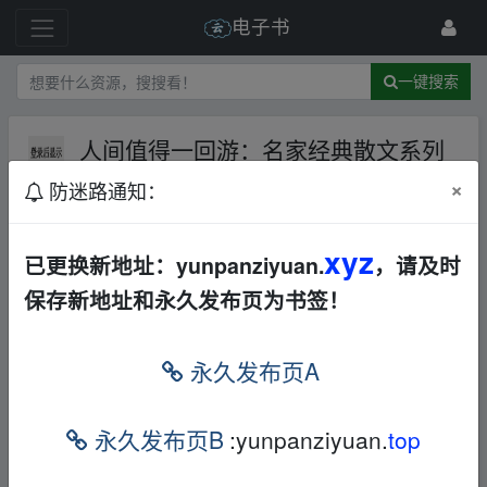
电子书
一键搜索
人间值得一回游：名家经典散文系列
（套装共18册）
夸克网盘
其他
×
防迷路通知：
424 级
2024-10-15
最分享
xyz
已更换新地址：yunpanziyuan.
，请及时
https://pan.quark.cn/s/b94e5c88287f
fr om w ww.
保存新地址和永久发布页为书签！
y﹏un pan_zi_yu an.xy﹏z
永久发布页A
免责声明
永久发布页B
:yunpanziyuan.
top
1，本站所有内容均为站内网盘爱好者分享发布的网盘链接
介绍展示帖子，
本站不存储任何实质资源数据
。
2，本文内容仅代表作者本人观点，不代表本网站立场，作