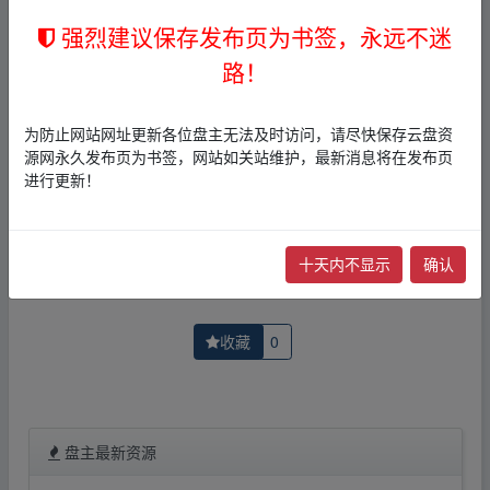
者文责自负。
强烈建议保存发布页为书签，永远不迷
3，本文内所有链接指向的云盘网盘资源，其版权归版权方
所有！其实际管理权为帖子发布者所有，本站无法操作相
路！
关资源。
4，如您认为本站任何介绍帖侵犯了您的合法版权，请点击
版权投诉
进行投诉，我们将在确认本文链接指向的资源存
为防止网站网址更新各位盘主无法及时访问，请尽快保存云盘资
在侵权后，立即删除相关介绍帖子！
源网永久发布页为书签，网站如关站维护，最新消息将在发布页
进行更新！
上一篇：
《如何戒掉坏习惯》习惯培养自我管理个人成长生
下一篇：
【美剧】回声.漫威鹰眼衍生剧.英语中字.10
十天内不显示
确认
收藏
0
盘主最新资源