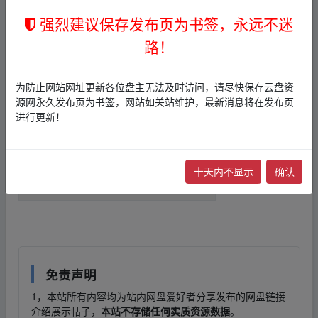
fr‥om w、ww.y▁un_pan‥zi_yu▂a
强烈建议保存发布页为书签，永远不迷
n.xy﹏z
路！
本帖含有隐藏内容，请您
回复
后查看
fr‥om w、ww.y▁un_pan‥zi_yu▂an.xy﹏z
为防止网站网址更新各位盘主无法及时访问，请尽快保存云盘资
源网永久发布页为书签，网站如关站维护，最新消息将在发布页
进行更新！
fr‥om w、ww.y▁
十天内不显示
确认
un_pan‥zi_yu▂an.xy﹏z
免责声明
1，本站所有内容均为站内网盘爱好者分享发布的网盘链接
介绍展示帖子，
本站不存储任何实质资源数据
。