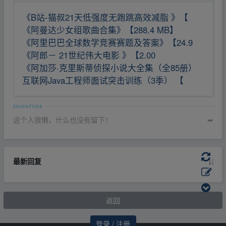
《B站-猫叔21天低强度无跑跳高效减脂 》【
《阿曼达少女组歌曲合集》【288.4 MB】
《阿里巴巴全球数学竞赛赛题及答案》【24.9
《阿郎－ 21世纪伟大电影 》【2.00
《阿加莎·克里斯蒂侦探小说大全集（全85册）
互联网Java工程师面试突击训练（3季） 【
这个人很懒，什么也没有留下！
➦
最新回复
返回
登录 / 注册