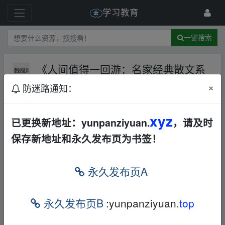
学习教育
一键搜索
《人间值得一回游：名家经典散文系
列（套装共18册）》【64.0MB】
×
防迷路通知：
夸克网盘
1 级
6月前
avinup94286
xyz
已更换新地址：yunpanziyuan.
，请及时
保存新地址和永久发布页为书签！
如果你对人间值得一回游：名家经典散文系
列（套装共18册）感兴趣，这本书课程提供
永久发布页A
了全面的理论知识与实操技能。每个章节都
通过生动案例帮助你理解，解决你在学习过
永久发布页B
:yunpanziyuan.
top
程中遇到的疑难问题，非常适合零基础或希
望提升的学习者。