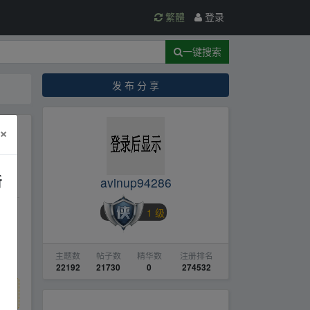
繁體
登录
一键搜索
发 布 分 享
×
网
新
avinup94286
1 级
供了
中
主题数
帖子数
精华数
注册排名
 z
22192
21730
0
274532