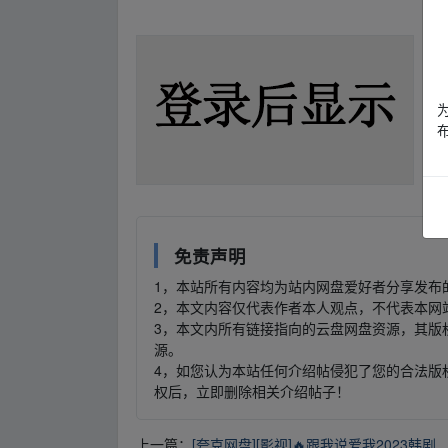
fr▪om w ww.y、un﹏pan zi yu﹏an.xy z
fr▪o
免责声明
1，本站所有内容均为站内网盘爱好者分享发布
2，本文内容仅代表作者本人观点，不代表本网
3，本文内所有链接指向的云盘网盘资源，其版
源。
4，如您认为本站任何介绍帖侵犯了您的合法版
权后，立即删除相关介绍帖子！
上一篇：
[夸克网盘][影视]🔥跟我说爱我2023韩剧