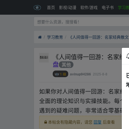
首页
影视/动漫
软件/游戏
电子书
学习
学习教育
《人间值得一回游：名家经典
盘
其他
1 级
2025-8-8
avinup94286
如果你对人间值得一回游：名家经
全面的理论知识与实操技能。每个
遇到的疑难问题，非常适合零基础
本帖含有隐藏内容，请您
回复
后查看