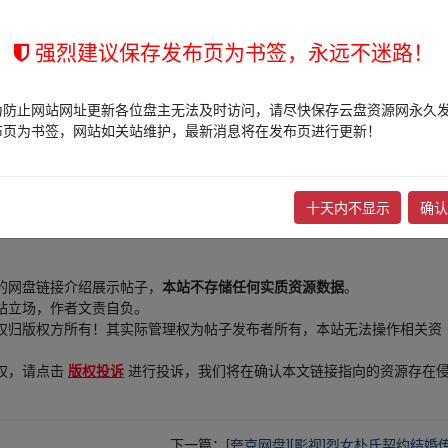
强烈建议保存发布页为书签，永远不迷路！
为防止网站网址更新各位盘主无法及时访问，请尽快保存云盘资源网永久
m w ww.y、un﹏pan zi yu﹏an.xy z
布页为书签，网站如关站维护，最新消息将在发布页进行更新！
十天内不显示
确认
的网盘链接介绍展示帖子，
本站不存储任何实质资源数据
。
站立场，作者文责自负。
权归版权方所有！其实际管理权为帖子发布者所有，本站无法操作相关资
权，请点击
版权投诉
进行投诉，我们将在确认本文链接指向的资源存在
下一篇：
[夸克网盘][影视]烈女朴氏契约结婚传