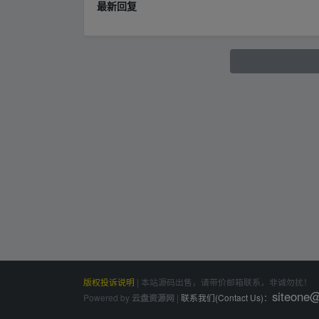
最新回复
版权投诉说明
|
本站源码出售，请带价邮箱联系，非诚勿扰！
siteone
Powered by
|
联系我们(Contact Us)：
云盘资源网