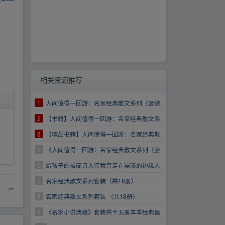
相关资源推荐
1
人间值得一回游：名家经典散文系列（套装
共18册）
2
【书籍】人间值得一回游：名家经典散文系
列（套装共18册）
3
【精品书籍】人间值得一回游：名家经典散
文系列（套装共18册）
5
《人间值得一回游：名家经典散文系列（套
装共18册）》【64.0MB】
6
给孩子的极简诗人传我曾走在崩溃的边缘人
间值得一回游：名家经典散文系列
7
名家经典散文系列套装（共18册）
➦
8
名家经典散文系列套装 （共18册）
9
《名家小说典藏》套装共十五册本本经典值