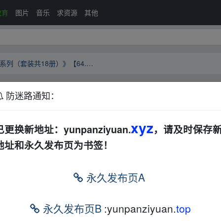
教育
图片
音乐
求资源
其他
《人间值得一回游：名家经典散文系列（套装共18册）》【64.0MB】
防迷路通知：
散文系列（套装共18册）》【64.0MB】
夸克
xyz
已更换新地址：yunpanziyuan.
，请及时保存
地址和永久发布页为书签！
典散文系列（套装共18册）感兴趣，这本书课程提
章节都通过生动案例帮助你理解，解决你在学习过程
永久发布页A
或希望提升的学习者。
fr▪om w ww.y、un﹏pan zi yu﹏an.xy
永久发布页B
:yunpanziyuan.
top