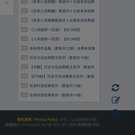
得一读
10
《名家小说典藏》套装共十五册本本经典
值得一读链接
11
《名家小说典藏》套装共十五册本本经典
值得一读[pdf]
12
《名家小说典藏套装共十五册本本经典值
得一读[pdf]》【15.3MB】
13
《人间值得一回游》【62.0MB】
14
《人间值得一回游》【62.0MB】
15
余秋雨作品集（套装共12册）经典名家散
文典藏小说文集
16
历史文化经典散文系列（套装共10册）
17
【书籍】历史文化经典散文系列（套装共
10册）
18
【07088】历史文化经典散文系列（套装
共10册）
19
名家科普经典系列（套装共14册）
20
名家科普经典系列（套装共14册）
隐私政策 / Privacy Policy
|
分享，让资源更有价值！
百度统计
|
Processed:
, SQL:
|
感谢
恒创科技
赞助
0.110
21