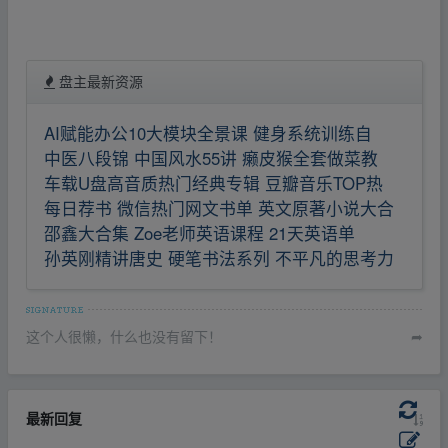
盘主最新资源
AI赋能办公10大模块全景课 健身系统训练自
中医八段锦 中国风水55讲 癞皮猴全套做菜教
车载U盘高音质热门经典专辑 豆瓣音乐TOP热
每日荐书 微信热门网文书单 英文原著小说大合
邵鑫大合集 Zoe老师英语课程 21天英语单
孙英刚精讲唐史 硬笔书法系列 不平凡的思考力
这个人很懒，什么也没有留下！
➦
最新回复