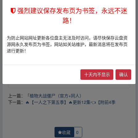
强烈建议保存发布页为书签，永远不迷
免责声明
路！
1，本站所有内容均为站内网盘爱好者分享发布的网盘链接
介绍展示帖子，
本站不存储任何实质资源数据
。
2，本文内容仅代表作者本人观点，不代表本网站立场，作
为防止网站网址更新各位盘主无法及时访问，请尽快保存云盘资
者文责自负。
源网永久发布页为书签，网站如关站维护，最新消息将在发布页
3，本文内所有链接指向的云盘网盘资源，其版权归版权方
进行更新！
所有！其实际管理权为帖子发布者所有，本站无法操作相
关资源。
4，如您认为本站任何介绍帖侵犯了您的合法版权，请点击
版权投诉
进行投诉，我们将在确认本文链接指向的资源存
十天内不显示
确认
在侵权后，立即删除相关介绍帖子！
上一篇：
「植物大战僵尸（官方+同人）
下一篇：
🔥【一人之下第五季】🔥更新12集👈【附前4季
收藏
0