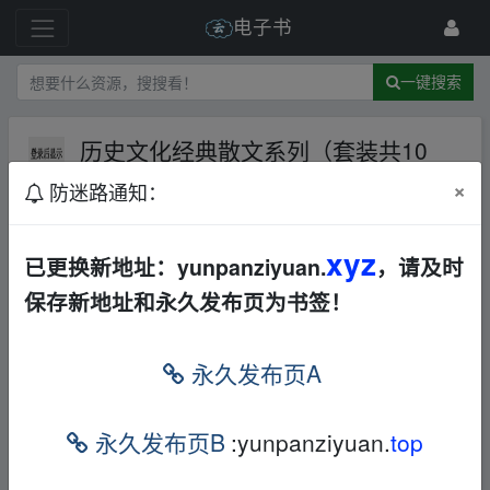
电子书
一键搜索
历史文化经典散文系列（套装共10
册）
AL
×
防迷路通知：
742 级
2023-2-24
浊世浮萍
xyz
已更换新地址：yunpanziyuan.
，请及时
保存新地址和永久发布页为书签！
_fr、om w_ww.y、un、pan﹏zi﹏yu▪an.xy z
永久发布页A
本帖含有隐藏内容，请您
回复
后查看
永久发布页B
:yunpanziyuan.
top
_fr、om w_ww.y、un、pan﹏zi﹏yu▪an.xy z