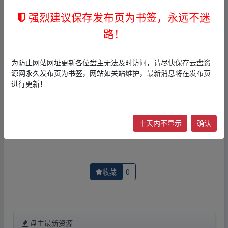
2，本文内容仅代表作者本人观点，不代表本网站立场，作
强烈建议保存发布页为书签，永远不迷
者文责自负。
路！
3，本文内所有链接指向的云盘网盘资源，其版权归版权方
所有！其实际管理权为帖子发布者所有，本站无法操作相
关资源。
为防止网站网址更新各位盘主无法及时访问，请尽快保存云盘资
4，如您认为本站任何介绍帖侵犯了您的合法版权，请点击
源网永久发布页为书签，网站如关站维护，最新消息将在发布页
版权投诉
进行投诉，我们将在确认本文链接指向的资源存
进行更新！
在侵权后，立即删除相关介绍帖子！
上一篇：
1987.大雄与龙骑士.mkv
下一篇：
1988.大雄的平行西游记.mkv
十天内不显示
确认
收藏
0
盘主最新资源