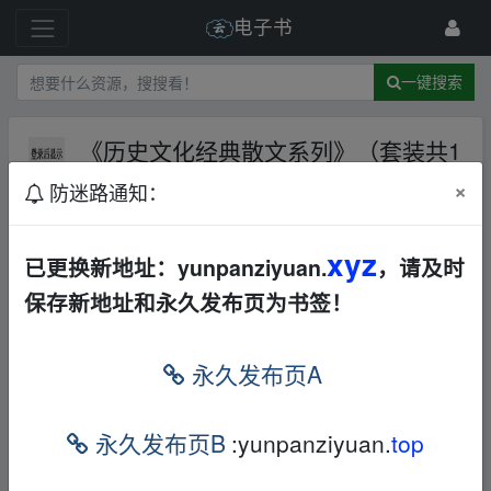
电子书
一键搜索
《历史文化经典散文系列》（套装共1
0册）在历史烟云中破译文化密码,探
×
防迷路通知：
寻中华传统的文化源头
夸克网盘
424 级
2024-11-16
最分享
xyz
已更换新地址：yunpanziyuan.
，请及时
保存新地址和永久发布页为书签！
https://pan.quark.cn/s/65edc6fd9f4e
fr﹏om w‥w
w.y un▂pan▪zi_yu、an.xy▪z
永久发布页A
免责声明
永久发布页B
:yunpanziyuan.
top
1，本站所有内容均为站内网盘爱好者分享发布的网盘链接
介绍展示帖子，
本站不存储任何实质资源数据
。