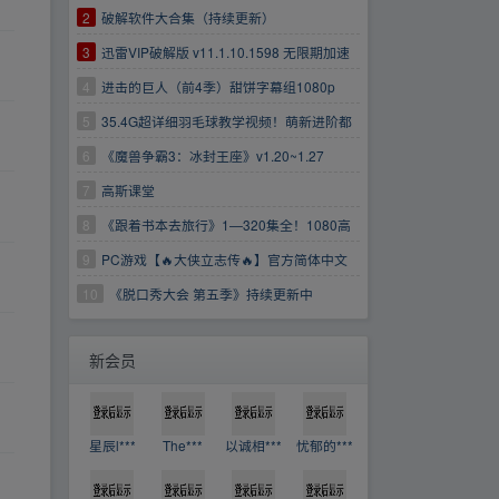
2
破解软件大合集（持续更新）
3
迅雷VIP破解版 v11.1.10.1598 无限期加速
版
4
进击的巨人（前4季）甜饼字幕组1080p
5
35.4G超详细羽毛球教学视频！萌新进阶都
适合！
6
《魔兽争霸3：冰封王座》v1.20~1.27
7
高斯课堂
8
《跟着书本去旅行》1—320集全！1080高
清画质！
9
PC游戏【🔥大侠立志传🔥】官方简体中文
【👉解压即玩👈】
10
《脱口秀大会 第五季》持续更新中
https://www.aliyundrive.com/s/EzCfXDfTXB7
新会员
星辰l***
The***
以诚相***
忧郁的***