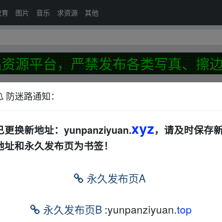
教育
图片
音乐
求资源
其他
资源平台，严禁发布各类写真、擦边
发布
防迷路通知：
xyz
视频拍摄脚本
夸克
已更换新地址：yunpanziyuan.
，请及时保存
地址和永久发布页为书签！
GB】
夸克
前
永久发布页A
内置应用商店+自定义车机
迅雷网盘
小时前
永久发布页B
:yunpanziyuan.
top
电子书
其他
夸克