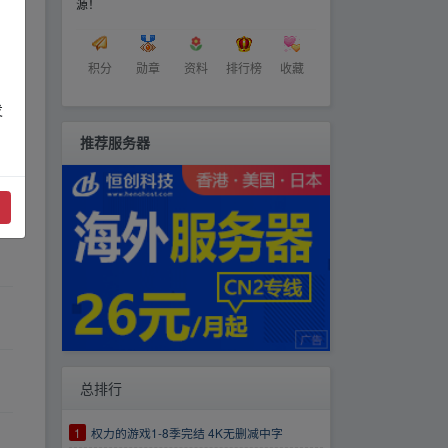
源！
积分
勋章
资料
排行榜
收藏
发
推荐服务器
总排行
1
权力的游戏1-8季完结 4K无删减中字