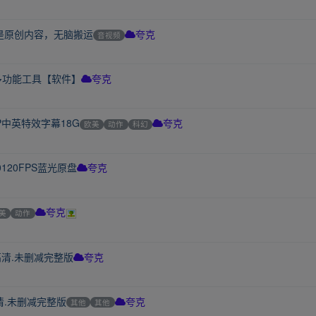
是原创内容，无脑搬运
音视频
夸克
的多功能工具【软件】
夸克
0P中英特效字幕18G
欧美
动作
科幻
夸克
60120FPS蓝光原盘
夸克
美
动作
夸克
K高清.未删减完整版
夸克
清.未删减完整版
其他
其他
夸克