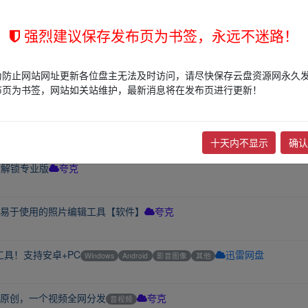
强烈建议保存发布页为书签，永远不迷路！
智能修图照片编辑【夸克】
Windows
新闻资讯
夸克
为防止网站网址更新各位盘主无法及时访问，请尽快保存云盘资源网永久
片生成器【软件】
Android
其他
夸克
布页为书签，网站如关站维护，最新消息将在发布页进行更新！
4功能强大的照片编辑器【软件】
Android
其他
夸克
十天内不显示
确认
用，解锁专业版
夸克
功能强大且易于使用的照片编辑工具【软件】
夸克
具！支持安卓+PC
Windows
Android
影音图像
其他
迅雷网盘
过原创，一个视频全网分发
音视频
夸克