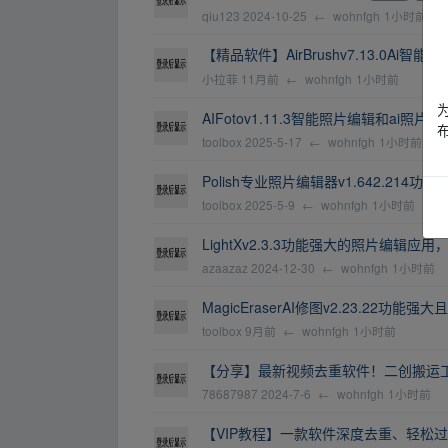
qiu123
2024-10-25
←
wohnfgh
1小时前
【精品软件】AirBrushv7.13.0Ai
小拉菲
11月前
←
wohnfgh
1小时前
AIFotov1.11.3智能照片编辑和ai照
toolbox
2025-5-17
←
wohnfgh
1小时前
Polish专业照片编辑器v1.642.21
toolbox
2025-5-9
←
wohnfgh
1小时前
LightXv2.3.3功能强大的照片编辑应
azaazaz
2024-12-30
←
wohnfgh
1小时前
MagicEraserAI修图v2.23.22
toolbox
9月前
←
wohnfgh
1小时前
【分享】最新视频去重软件！二创搬运工
78687987
2024-7-6
←
wohnfgh
1小时前
【VIP教程】一款软件深度去重、轻松