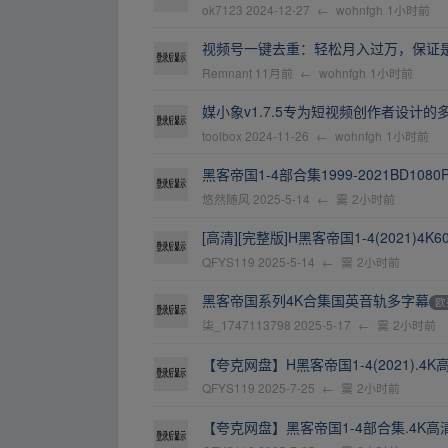
ok7123
2024-12-27
←
wohnfgh
1小时前
视频号一键去重：轻松月入过万，保证
Remnant
11月前
←
wohnfgh
1小时前
媒小象v1.7.5专为短视频创作者设计
toolbox
2024-11-26
←
wohnfgh
1小时前
黑客帝国1-4部合集1999-2021BD108
悠然随风
2025-5-14
←
霙
2小时前
[高清][完整版]H黑客帝国1-4(2021)4K
QFYS119
2025-5-14
←
霙
2小时前
黑客帝国系列4K合集国英音轨多字幕
欧
柒_1747113798
2025-5-17
←
霙
2小时前
【夸克网盘】H黑客帝国1-4(2021).4
QFYS119
2025-7-25
←
霙
2小时前
【夸克网盘】黑客帝国1-4部合集.4K高