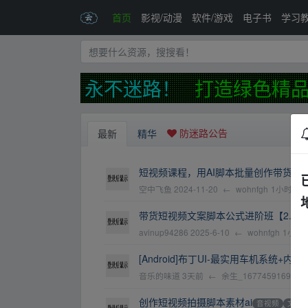
首页
影视/动漫
软件/游戏
电子书
学习
发布页，永不迷路！
打造绿色精品
防迷路公告
最新
精华
短视频课程，用AI脚本批量创作带货短
空中飞鱼
2024-11-20
←
wohnfgh
1小时前
带货短视频文案脚本公式进阶班【2.02
avinup94286
2025-6-10
←
wohnfgh
1小时
[Android]布丁UI-最实用车机系统+
音乐的味道
3天前
←
余生_1677459169
1
创作短视频拍摄脚本素材ai
音视频
文档