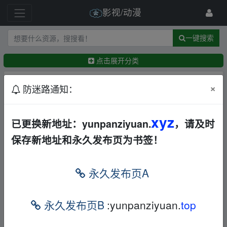
影视/动漫
一键搜索
点击展开分类
排序：
回帖时间
×
最新
精华
防迷路通知：
Rick and Morty 瑞克和莫蒂全季全集
xyz
其他
喜剧
已更换新地址：yunpanziyuan.
，请及时
科幻
其他
AL
保存新地址和永久发布页为书签！
←
1699abcd
6天前
新一轮活动开启，祝愿大伙都能圆满完成，在此先
分享两个月收集的资源
永久发布页A
其他
其他
AL
528820
2021-11-3
电影资源
永久发布页B
:yunpanziyuan.
top
华语
香港
欧美
韩国
其他
喜剧
爱情
动作
枪战
科幻
战争
AL
浩蠡?o(^o^)o
2021-10-28