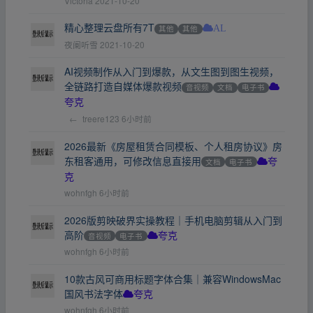
Victoria
2021-10-20
精心整理云盘所有7T
其他
其他
AL
夜阑听雪
2021-10-20
AI视频制作从入门到爆款，从文生图到图生视频，
全链路打造自媒体爆款视频
音视频
文档
电子书
夸克
←
treere123
6小时前
2026最新《房屋租赁合同模板、个人租房协议》房
东租客通用，可修改信息直接用
文档
电子书
夸
克
wohnfgh
6小时前
2026版剪映破界实操教程｜手机电脑剪辑从入门到
高阶
音视频
电子书
夸克
wohnfgh
6小时前
10款古风可商用标题字体合集｜兼容WindowsMac
国风书法字体
夸克
wohnfgh
6小时前