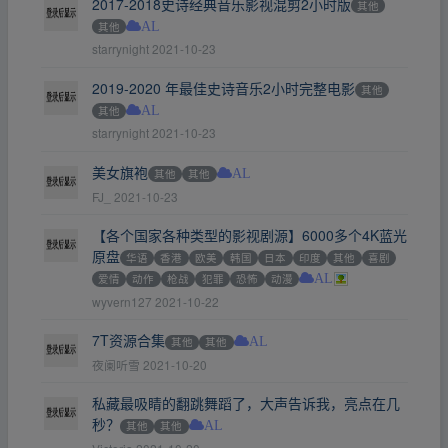
2017-2018史诗经典音乐影视混剪2小时版
其他
其他
AL
starrynight
2021-10-23
2019-2020 年最佳史诗音乐2小时完整电影
其他
其他
AL
starrynight
2021-10-23
美女旗袍
其他
其他
AL
FJ_
2021-10-23
【各个国家各种类型的影视剧源】6000多个4K蓝光
原盘
华语
香港
欧美
韩国
日本
印度
其他
喜剧
爱情
动作
枪战
犯罪
恐怖
动漫
AL
wyvern127
2021-10-22
7T资源合集
其他
其他
AL
夜阑听雪
2021-10-20
私藏最吸睛的翻跳舞蹈了，大声告诉我，亮点在几
秒？
其他
其他
AL