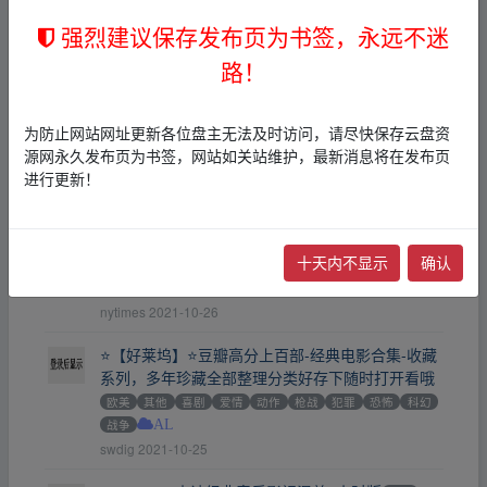
强烈建议保存发布页为书签，永远不迷
《迈克尔·杰克逊MV【珍藏版】》
其他
其他
AL
彬临城下
2021-10-27
路！
超清影视合集
华语
香港
欧美
韩国
日本
印度
其他
喜剧
爱情
动作
枪战
犯罪
恐怖
动漫
AL
为防止网站网址更新各位盘主无法及时访问，请尽快保存云盘资
BBA1001
2021-10-27
源网永久发布页为书签，网站如关站维护，最新消息将在发布页
进行更新！
2021 最新的电影
其他
其他
AL
honey123
2021-10-27
十天内不显示
确认
普吉岛的最后黄昏.泰语中字.2021 高分泰国片 全网
首发
其他
喜剧
爱情
AL
nytimes
2021-10-26
⭐【好莱坞】⭐豆瓣高分上百部-经典电影合集-收藏
系列，多年珍藏全部整理分类好存下随时打开看哦
欧美
其他
喜剧
爱情
动作
枪战
犯罪
恐怖
科幻
战争
AL
swdig
2021-10-25