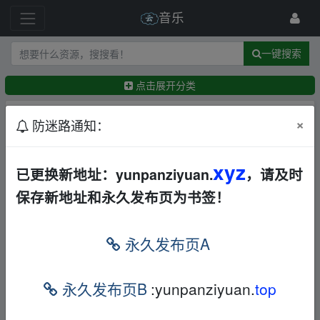
音乐
一键搜索
点击展开分类
排序：
回帖时间
×
最新
精华
防迷路通知：
抖音粤语热歌精选321首刷屏短视频热门粤语金曲
xyz
已更换新地址：yunpanziyuan.
，请及时
集歌单[MP3+2.8GB]
华语
合集
打包
其他
夸克
保存新地址和永久发布页为书签！
←
softsugar
1天前
【全网热歌】2026全网最火热歌合集无损沉浸式听
歌[WAV+MP3+9.85GB]
永久发布页A
华语
欧美
日韩
纯音乐
DJ
摇滚
合集
打包
其他
夸克
←
qtzt714
2天前
永久发布页B
:yunpanziyuan.
top
叶倩文好听的歌曲合集打包190GB
华语
欧美
单曲
合集
打包
其他
BD
迅雷网盘