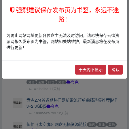
←
蓝天_1728715058
2天前
强烈建议保存发布页为书签，永远不迷
【抖音】精选2026二月份抖音最新265首热门车载
路！
DJ劲爆嗨曲无损音乐合集[11.3GB]
夸克
←
18305525793
3天前
为防止网站网址更新各位盘主无法及时访问，请尽快保存云盘资
【华语励志】华语乐坛258首励志宝藏歌曲无损音
源网永久发布页为书签，网站如关站维护，最新消息将在发布页
质越听越燃[WAV+MP3+11.3GB]
华语
欧美
日韩
进行更新！
DJ
摇滚
合集
打包
其他
夸克
←
weibeihe
11天前
十天内不显示
确认
抖音经典怀旧】盘点2026年2月份抖音经典怀旧27
3首华语流行金曲合集[11.8GB]
华语
欧美
摇滚
其他
合集
打包
其他
夸克
←
weibeihe
11天前
盘点274首近期热门网新歌流行单曲精选集推荐[MP
3+2.3GB]S
夸克
←
18305525793
12天前
伍佰《太空弹》网盘无损资源链接
华语
单曲
其他