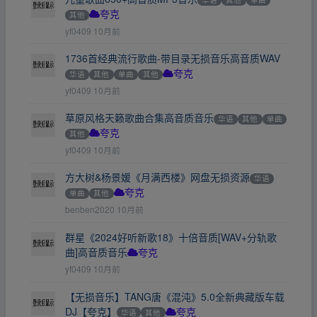
其他
夸克
yf0409
10月前
1736首经典流行歌曲-带目录无损音乐高音质WAV
华语
其他
单曲
其他
夸克
yf0409
10月前
草原风格天籁歌曲合集高音质音乐
华语
其他
单曲
其他
夸克
yf0409
10月前
方大树&杨景媛《月满西楼》网盘无损资源
华语
单曲
其他
夸克
benben2020
10月前
群星《2024好听新歌18》十倍音质[WAV+分轨歌
曲]高音质音乐
夸克
yf0409
10月前
【无损音乐】TANG唐《混沌》5.0全新典藏版车载
DJ【夸克】
华语
其他
夸克