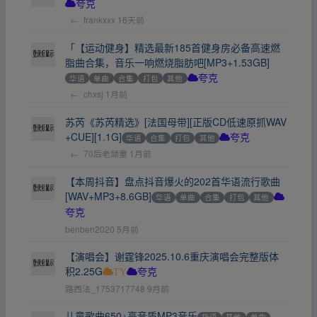
夸克
←
frankxxx
16天前
「【运动健身】精选最新185首健身房必备高速燃
脂曲合集，音乐一响燃烧脂肪吧[MP3+1.53GB]
华语
单曲
合集
打包
其他
夸克
←
chxsj
1月前
苏芮《苏芮精选》[法国母带][正版CD低速原抓WAV
+CUE][1.1G]
华语
合集
打包
其他
夸克
←
70后老顽童
1月前
【本周抖音】盘点抖音爆火的202首华语流行歌曲
[WAV+MP3+8.6GB]
华语
单曲
合集
打包
其他
夸克
benben2020
5月前
【演唱会】谢霆锋2025.10.6重庆演唱会完整版体
积2.25G
TY
夸克
路西法_1753717748
9月前
儿童歌曲650+高音质MP3音乐
华语
其他
单曲