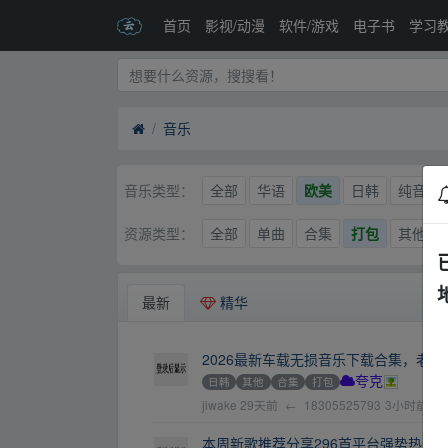
首页
影视/动漫
软件/游戏
电子书
学习
音乐
全部
华语
欧美
日韩
纯音乐
音乐类型：
全部
单曲
合集
打包
其他
资源类型：
最新
精华
2026最新车载无损音乐下载合集，老歌、
日韩
其他
合集
打包
夸克
jiwake
29天前
←
18305525793
3小时前
本周新歌推荐分享296首平台强势热门流行单