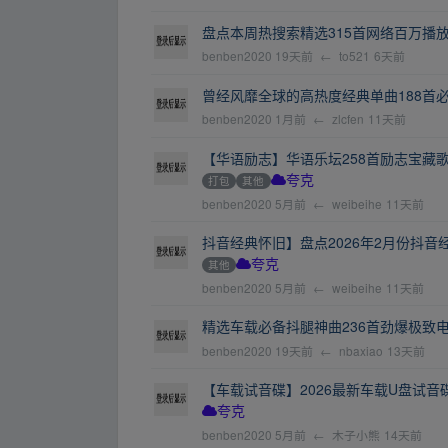
盘点本周热搜索精选315首网络百万播
benben2020
19天前
←
to521
6天前
曾经风靡全球的高热度经典单曲188首必听歌
benben2020
1月前
←
zlcfen
11天前
【华语励志】华语乐坛258首励志宝藏歌曲无
打包
其他
夸克
benben2020
5月前
←
weibeihe
11天前
抖音经典怀旧】盘点2026年2月份抖音经典
其他
夸克
benben2020
5月前
←
weibeihe
11天前
精选车载必备抖腿神曲236首劲爆极致
benben2020
19天前
←
nbaxiao
13天前
【车载试音碟】2026最新车载U盘试音碟顶
夸克
benben2020
5月前
←
木子小熊
14天前