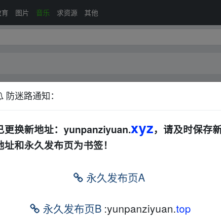
教育
图片
音乐
求资源
其他
防迷路通知：
DJ
摇滚
其他
xyz
已更换新地址：yunpanziyuan.
，请及时保存
地址和永久发布页为书签！
排序：
回帖
永久发布页A
粤语、新歌、DJ、民谣、英文、说唱、MV全都有[411GB]
华语
欧美
永久发布页B
:yunpanziyuan.
top
曲歌单精选集[MP3+2.28GB]
华语
欧美
DJ
摇滚
其他
合集
打包