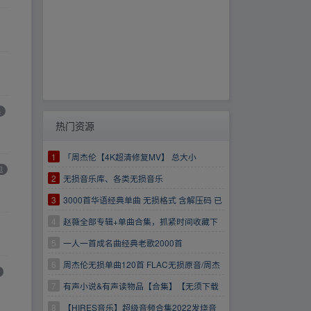
集
热门资源
1
「周杰伦【4K超清修复MV】 总大小
包
98.3GB」
2
无损音乐库、各类无损音乐
3
3000首华语经典单曲 无损格式 含解压码 已
下载验证 放心转存！
4
赵薇全部专辑+单曲合集，抓紧时间收藏下
载吧！！！
5
一人一首成名曲经典老歌2000首
6
周杰伦无损单曲120首 FLAC无损原音/周杰
伦音乐集/支持在线解压
7
有声小说&有声读物品【合集】【无须下载
转存即听】
8
【HIRES音乐】超级音频合集2022发烧音