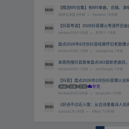
【精选MV合集】有MV单曲、合辑、演
浅绿与深蓝
6月前
←
frankxxx
19天前
【抖音粤语】2026抖音爆火粤语怀旧金曲22
benben2020
5月前
←
宏字少
1月前
盘点2026年6月份抖音经典怀旧老歌爆火单曲
benben2020
1月前
←
txiangdong
1月前
本周热搜抖音歌单盘点363首新老曲目，一次
benben2020
1月前
←
ranzhengkj
1月前
【抖音】盘点2026年2月份抖音爆火全网
单曲
合集
打包
夸克
benben2020
5月前
←
tanqiuzhe
1月前
《好诗不过近人情：从古诗里看诗人风骨》
azaazaz
8小时前
←
hfboy
7小时前