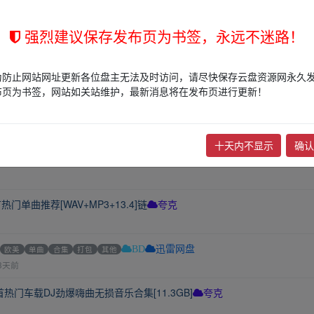
强烈建议保存发布页为书签，永远不迷路！
春回忆杀歌单推荐
夸克
为防止网站网址更新各位盘主无法及时访问，请尽快保存云盘资源网永久
布页为书签，网站如关站维护，最新消息将在发布页进行更新！
文流行单曲推荐[MP3+2GB]
华语
欧美
合集
打包
夸克
式听歌[WAV+MP3+9.85GB]
十天内不显示
确认
华语
欧美
日韩
纯音乐
DJ
摇滚
合集
单曲推荐[WAV+MP3+13.4]链
夸克
欧美
单曲
合集
打包
其他
BD
迅雷网盘
3天前
热门车载DJ劲爆嗨曲无损音乐合集[11.3GB]
夸克