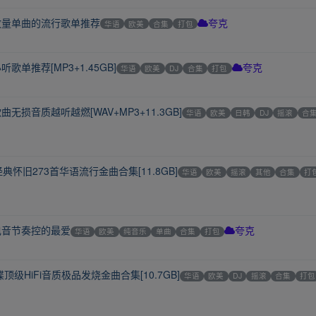
放量单曲的流行歌单推荐
华语
欧美
合集
打包
夸克
单推荐[MP3+1.45GB]
华语
欧美
DJ
合集
打包
夸克
损音质越听越燃[WAV+MP3+11.3GB]
华语
欧美
日韩
DJ
摇滚
合
怀旧273首华语流行金曲合集[11.8GB]
华语
欧美
摇滚
其他
合集
打
电音节奏控的最爱
华语
欧美
纯音乐
单曲
合集
打包
夸克
级HiFi音质极品发烧金曲合集[10.7GB]
华语
欧美
DJ
摇滚
合集
打包