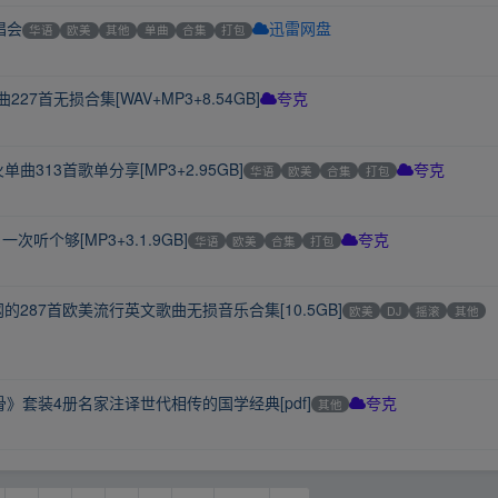
唱会
华语
欧美
其他
单曲
合集
打包
迅雷网盘
7首无损合集[WAV+MP3+8.54GB]
夸克
313首歌单分享[MP3+2.95GB]
华语
欧美
合集
打包
夸克
听个够[MP3+3.1.9GB]
华语
欧美
合集
打包
夸克
的287首欧美流行英文歌曲无损音乐合集[10.5GB]
欧美
DJ
摇滚
其他
套装4册名家注译世代相传的国学经典[pdf]
其他
夸克