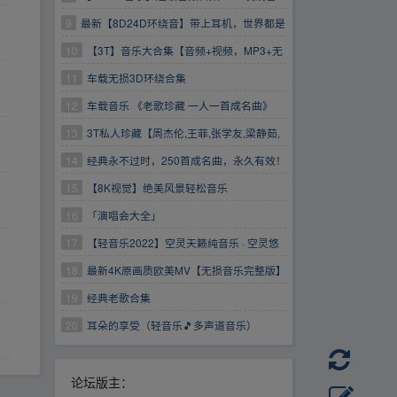
乐
9
最新【8D24D环绕音】带上耳机，世界都是
你的！
10
【3T】音乐大合集【音频+视频，MP3+无
损音乐】
11
车载无损3D环绕合集
12
车载音乐 《老歌珍藏 一人一首成名曲》
[WAV+CUE] 12CD
13
3T私人珍藏【周杰伦,王菲,张学友,梁静茹,
陈奕迅,迈克尔·杰克逊,张国荣,李健,林俊杰】等
14
经典永不过时，250首成名曲，永久有效！
1080P经典歌曲MV合集
15
【8K视觉】绝美风景轻松音乐
16
「演唱会大全」
17
【轻音乐2022】空灵天籁纯音乐 · 空灵悠
远天籁音
18
最新4K原画质欧美MV【无损音乐完整版】
【油管搬运】
19
经典老歌合集
20
耳朵的享受（轻音乐🎵多声道音乐）
论坛版主：