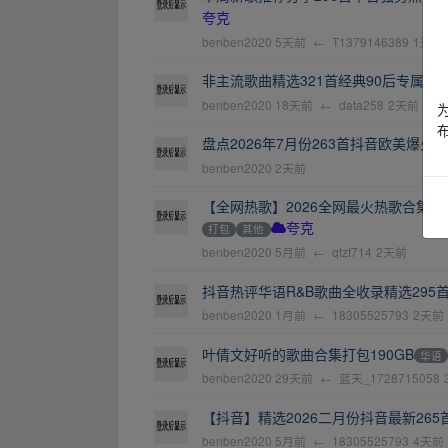
夸克
benben2020
5天前
←
T1379146389
1天前
非主流歌曲精选321首经典90后专属青
benben2020
18天前
←
data258
2天前
盘点2026年7月份263首抖音欧美爆火英
benben2020
2天前
【全网热歌】2026全网最火热歌合集无损沉浸
打包
其他
夸克
benben2020
5月前
←
qtzt714
2天前
抖音热评华语R&B歌曲全收录精选295首热门
benben2020
1月前
←
18305525793
2天前
叶倩文好听的歌曲合集打包190GB
华语
benben2020
29天前
←
蓝天_1728715058
【抖音】精选2026二月份抖音最新265首
benben2020
5月前
←
18305525793
4天前