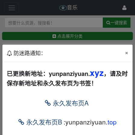
音乐
一键搜索
点击展开分类
排序：
回帖时间
×
最新
精华
防迷路通知：
2026最新车载无损音乐下载合集，老歌、粤语、新
xyz
已更换新地址：yunpanziyuan.
，请及时
歌、DJ、民谣、英文、说唱、MV全都有[411GB]
保存新地址和永久发布页为书签！
华语
欧美
日韩
其他
合集
打包
夸克
←
ljj53850
24分钟前
【全网热歌】2026全网最火热歌合集无损沉浸式听
永久发布页A
歌[WAV+MP3+9.85GB]
华语
欧美
日韩
纯音乐
DJ
摇滚
合集
打包
其他
夸克
永久发布页B
:yunpanziyuan.
top
←
eaglehero
1小时前
【抖音】精选2026二月份抖音最新265首热门车载