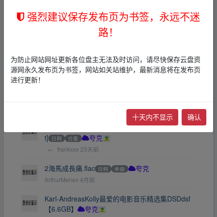
DJ劲爆嗨曲无损音乐合集[11.3GB]
夸克
强烈建议保存发布页为书签，永远不迷
←
18305525793
5天前
路！
【华语励志】华语乐坛258首励志宝藏歌曲无损音
质越听越燃[WAV+MP3+11.3GB]
华语
欧美
日韩
DJ
摇滚
合集
打包
其他
夸克
为防止网站网址更新各位盘主无法及时访问，请尽快保存云盘资
←
weibeihe
12天前
源网永久发布页为书签，网站如关站维护，最新消息将在发布页
进行更新！
米津玄師—夜鷹-Yodaka(2026)FLAC24bit／48kH
z]
日韩
单曲
夸克
←
frankxxx
23天前
十天内不显示
确认
BanGDream!MyGO!「致並跡」[FLAC96kHz/24bi
t]
日韩
合集
夸克
←
frankxxx
23天前
2海馬成長痛.flac
日韩
单曲
夸克
ArthurMenex
4月前
Karl-AndreasKolly最爱的电影音乐精选集DSDdsf
【6.6GB】
夸克