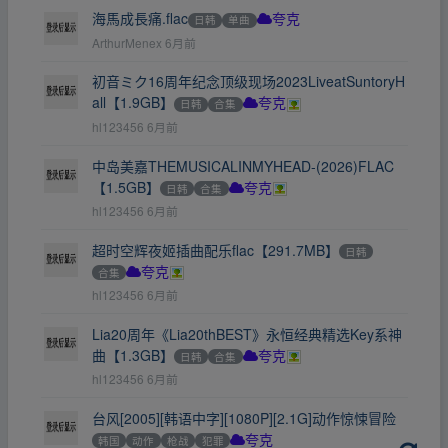
海馬成長痛.flac
日韩
单曲
夸克
ArthurMenex
6月前
初音ミク16周年纪念顶级现场2023LiveatSuntoryH
all【1.9GB】
日韩
合集
夸克
hl123456
6月前
中岛美嘉THEMUSICALINMYHEAD-(2026)FLAC
【1.5GB】
日韩
合集
夸克
hl123456
6月前
超时空辉夜姬插曲配乐flac【291.7MB】
日韩
合集
夸克
hl123456
6月前
Lia20周年《Lia20thBEST》永恒经典精选Key系神
曲【1.3GB】
日韩
合集
夸克
hl123456
6月前
台风[2005][韩语中字][1080P][2.1G]动作惊悚冒险
韩国
动作
枪战
犯罪
夸克