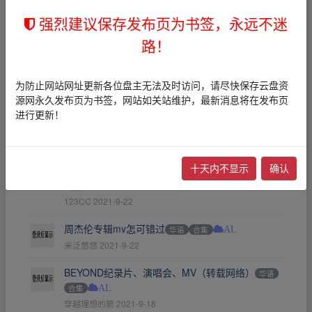
装然后打开文件所在位置就能看到bt种子了
华语
强烈建议保存发布页为书签，永远不迷
合集
打包
AL
←
mrfamer
2021-9-27
路！
各大流行歌手演唱会MV
华语
合集
AL
gq1688888
2021-9-26
为防止网站网址更新各位盘主无法及时访问，请尽快保存云盘资
源网永久发布页为书签，网站如关站维护，最新消息将在发布页
最全（beyond演唱会MV+纪录片）
华语
合集
A
进行更新！
L
gq1688888
2021-9-26
十天内不显示
确认
周杰伦4K修复版MV 90多个G
华语
合集
打包
A
L
123CC
2021-9-22
周杰伦专辑mv怎可错过
华语
合集
AL
米泛悠悠
2021-9-22
BEYOND纪录片、演唱会、MV（转载网络）
华语
合集
AL
穿越理想的箭
2021-9-18