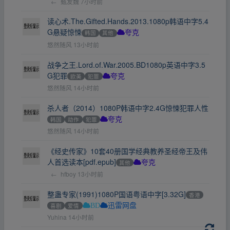
←
甄友魏
7小时前
读心术.The.Gifted.Hands.2013.1080p韩语中字5.4
G悬疑惊悚
韩国
其他
夸克
悠然随风
13小时前
战争之王.Lord.of.War.2005.BD1080p英语中字3.5
G犯罪
欧美
犯罪
夸克
悠然随风
14小时前
杀人者（2014）1080P韩语中字2.4G惊悚犯罪人性
韩国
动作
犯罪
夸克
悠然随风
14小时前
《经史传家》10套40册国学经典教养圣经帝王及伟
人首选读本[pdf.epub]
其他
夸克
←
hfboy
13小时前
整蛊专家(1991)1080P国语粤语中字[3.32G]
香港
喜剧
爱情
BD
迅雷网盘
Yuhina
14小时前