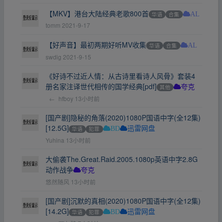
【MKV】港台大陆经典老歌800首
华语
合集
AL
tomm
2021-9-17
【好声音】最初两期好听MV收集
华语
合集
AL
swdig
2021-9-15
《好诗不过近人情：从古诗里看诗人风骨》套装4
册名家注译世代相传的国学经典[pdf]
其他
夸克
←
hfboy
13小时前
[国产剧]隐秘的角落(2020)1080P国语中字(全12集)
[12.5G]
华语
犯罪
BD
迅雷网盘
Yuhina
13小时前
大偷袭The.Great.Raid.2005.1080p英语中字2.8G
动作战争
夸克
悠然随风
13小时前
[国产剧]沉默的真相(2020)1080P国语中字(全12集)
[14.2G]
华语
犯罪
BD
迅雷网盘