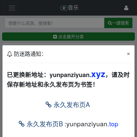
音乐
一键搜索
点击展开分类
排序：
回帖时间
×
最新
精华
防迷路通知：
【完美汽车影音】视频—DJ舞曲
xyz
华语
合集
AL
已更换新地址：yunpanziyuan.
，请及时
←
漫步星空
2021-10-6
保存新地址和永久发布页为书签！
经典老歌合集
华语
合集
AL
ladder1993
2021-9-28
永久发布页A
国庆节福利走一bfy系列陪你过节日！
华语
合集
打包
AL
永久发布页B
:yunpanziyuan.
top
wyvern127
2021-9-27
周董专辑无损音质，下载文件exe格式直接点击安