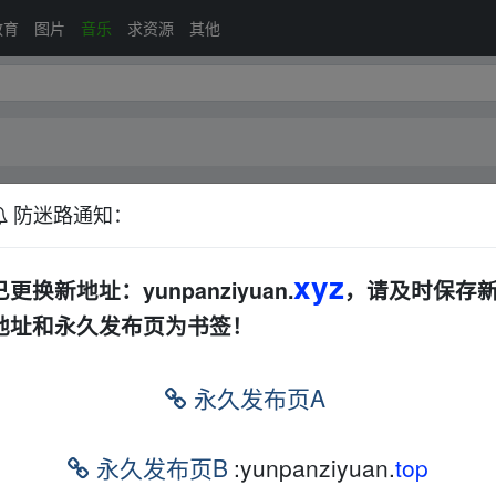
教育
图片
音乐
求资源
其他
防迷路通知：
DJ
摇滚
其他
xyz
已更换新地址：yunpanziyuan.
，请及时保存
地址和永久发布页为书签！
排序：
回帖
永久发布页A
合集
迅雷网盘
永久发布页B
:yunpanziyuan.
top
合集[WAV+MP3+5.43GB]
夸克
前