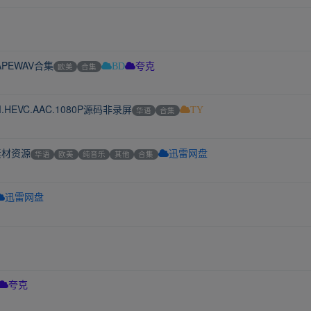
APEWAV合集
欧美
合集
BD
夸克
M.HEVC.AAC.1080P源码非录屏
华语
合集
TY
素材资源
华语
欧美
纯音乐
其他
合集
迅雷网盘
迅雷网盘
夸克