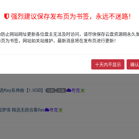
、巨量MV音乐等
华语
欧美
其他
合集
迅雷网盘
强烈建议保存发布页为书签，永远不迷路！
感流行网络情歌无损音乐合集[MP3+1.51GB]
夸克
为防止网站网址更新各位盘主无法及时访问，请尽快保存云盘资源网永久
布页为书签，网站如关站维护，最新消息将在发布页进行更新！
WAV+CUE][1.1G]
华语
合集
打包
其他
夸克
十天内不显示
确认
》[DFF][1.9G]
华语
单曲
合集
夸克
精选Key系神曲【1.3GB】
日韩
合集
夸克
》永恒梦境·精选无损合集flac
夸克