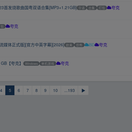
23首发烧歌曲国粤双语合集[MP3+1.21GB]
华语
合集
打包
夸克
打包
夸克
媒体正式版][官方中英字幕][2026]
欧美
恐怖
BD
夸克
.1GB【夸克】
Windows
单机游戏
夸克
4
5
6
7
8
9
10
...193
▶