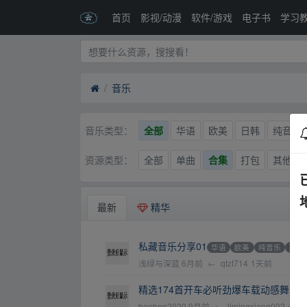
首页
影视/动漫
软件/游戏
电子书
学习
音乐
全部
华语
欧美
日韩
纯音乐
音乐类型：
全部
单曲
合集
打包
其他
资源类型：
最新
精华
私藏音乐分享01
华语
欧美
纯音乐
其他
浅绿与深蓝
6月前
←
qtzt714
1天前
精选174首开车必听劲爆车载动感舞曲无损音乐
benben2020
9月前
←
limingxiang002
4天