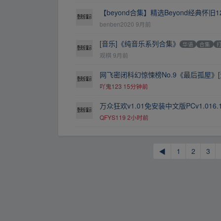
【beyond合集】精选Beyond经典怀旧1
benben2020
9月前
[音乐]《纯音乐系列合集》
华语
合集
观棋
9月前
网飞密闭科幻惊悚榜No.9《最后孤屋》[流
吖鬼123
15分钟前
万众狂欢v1.01免安装中文版PCv1.016
QFYS119
2小时前
◀
1
2
3