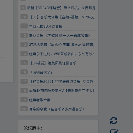
乐
9
最新【8D24D环绕音】带上耳机，世界都是
你的！
10
【3T】音乐大合集【音频+视频，MP3+无
损音乐】
11
车载无损3D环绕合集
12
车载音乐 《老歌珍藏 一人一首成名曲》
[WAV+CUE] 12CD
13
3T私人珍藏【周杰伦,王菲,张学友,梁静茹,
陈奕迅,迈克尔·杰克逊,张国荣,李健,林俊杰】等
14
经典永不过时，250首成名曲，永久有效！
1080P经典歌曲MV合集
15
【8K视觉】绝美风景轻松音乐
16
「演唱会大全」
17
【轻音乐2022】空灵天籁纯音乐 · 空灵悠
远天籁音
18
最新4K原画质欧美MV【无损音乐完整版】
【油管搬运】
19
经典老歌合集
20
耳朵的享受（轻音乐🎵多声道音乐）
论坛版主：