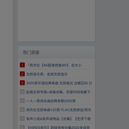
热门资源
1
「周杰伦【4K超清修复MV】 总大小
98.3GB」
2
无损音乐库、各类无损音乐
3
3000首华语经典单曲 无损格式 含解压码 已
下载验证 放心转存！
4
赵薇全部专辑+单曲合集，抓紧时间收藏下
载吧！！！
5
一人一首成名曲经典老歌2000首
6
周杰伦无损单曲120首 FLAC无损原音/周杰
伦音乐集/支持在线解压
7
有声小说&有声读物品【合集】【无须下载
转存即听】
8
【HIRES音乐】超级音频合集2022发烧音