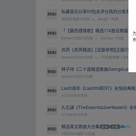
私藏音乐分享03包含评分高的分类音乐
浅绿与深蓝
6月前
←
dengli
1月前
「【最伤感情歌】精选174首近期最完美伤
benben2020
9月前
←
jianhan
1月前
苏芮《苏芮精选》[法国母带][正版CD低速原抓
benben2020
6月前
←
70后老顽童
1月前
林子祥《二十首精选歌曲GeorgeLamSACD
benben2020
6月前
Lia20周年《Lia20thBEST》永恒经典
hl123456
6月前
久石譲《TheEssentialJoeHisaishi
hl123456
6月前
精选英文歌曲大合集
欧美
合集
BD
15620910887
6月前