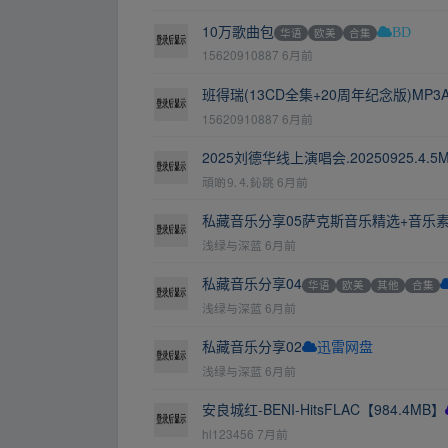
10万歌曲包
华语
欧美
合集
BD
15620910887
6月前
班得瑞(13CD全集+20周年纪念版)MP3
15620910887
6月前
2025刘德华线上演唱会.20250925.4.5
頑啲⒐⒋鈊跳
6月前
私藏音乐分享05萨克斯音乐精选+音乐
浅绿与深蓝
6月前
私藏音乐分享04
华语
欧美
其他
合集
浅绿与深蓝
6月前
私藏音乐分享02
迅雷网盘
浅绿与深蓝
6月前
​安良城红-BENI-HitsFLAC【984.4MB】
hl123456
7月前