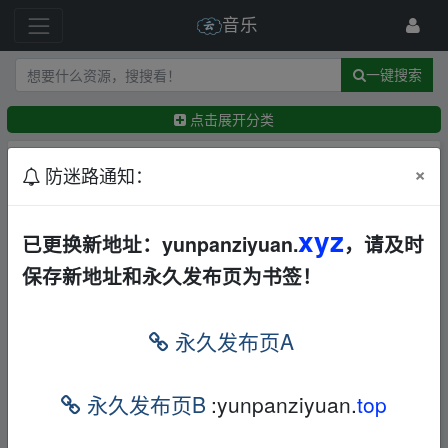
音乐
一键搜索
点击展开分类
排序：
回帖时间
×
最新
精华
防迷路通知：
【无损】中岛美雪美雪集原曲流行极品FLAC24bit1
xyz
已更换新地址：yunpanziyuan.
，请及时
92kHz【2.2GB】
日韩
合集
夸克
保存新地址和永久发布页为书签！
←
zxc3698
22天前
【无损音乐】剪辑师必备-震撼大气背景音乐116首
【夸克】
永久发布页A
DJ
合集
夸克
←
frankxxx
23天前
【无损音乐】周杰伦音乐所有专辑和单曲2000-202
永久发布页B
:yunpanziyuan.
top
2专辑合集无损音乐【夸克】
夸克
←
李易峰
1月前