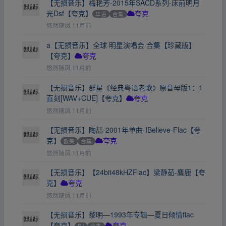
【无损音乐】梅艳芳-2015年SACD系列-床前明月
光Dsf【夸克】
华语
合集
夸克
悠然随凤
11月前
a【无损音乐】全球·明星演唱会·合集【珍藏版】
【夸克】
夸克
悠然随凤
11月前
【无损音乐】群星《经典粤语老歌》原音母版1：1
直刻[WAV+CUE]【夸克】
夸克
悠然随凤
11月前
【无损音乐】陶喆-2001年单曲-IBelieve-Flac【夸
克】
欧美
合集
夸克
悠然随凤
11月前
【无损音乐】【24bit48kHZFlac】梁静茹-麋鹿【夸
克】
夸克
悠然随凤
11月前
【无损音乐】黎明—1993年专辑—夏日倾情flac
【夸克】
DJ
合集
夸克