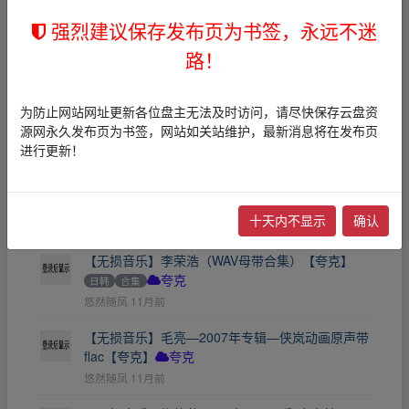
强烈建议保存发布页为书签，永远不迷
【无损音乐】周杰伦JayHi-Res无损专辑合集【夸
克】
其他
合集
夸克
路！
←
李易峰
1月前
【无损音乐】佛曲古筝佛赞系列13CD【夸克】
为防止网站网址更新各位盘主无法及时访问，请尽快保存云盘资
夸克
源网永久发布页为书签，网站如关站维护，最新消息将在发布页
←
李易峰
1月前
进行更新！
【无损音乐】群星-2019年SACD系列-东亚80年代
流行歌集dsf【夸克】
其他
合集
夸克
十天内不显示
确认
←
wang321dong
1月前
【无损音乐】李荣浩（WAV母带合集）【夸克】
日韩
合集
夸克
悠然随凤
11月前
【无损音乐】毛亮—2007年专辑—侠岚动画原声带
flac【夸克】
夸克
悠然随凤
11月前