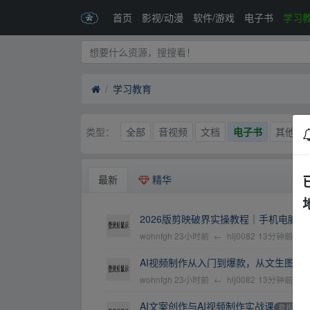
首页
影视/动漫
软件/游戏
电子书
学习
学习教育
全部
音视频
文档
电子书
其他
类型：
最新
精华
2026版剪映破界实操教程｜手机电脑
wohnfgh
23小时前
←
hlj0082
13分钟前
AI视频制作从入门到爆款，从文生图到
wohnfgh
23小时前
←
hlj0082
13分钟前
AI文案创作与AI视频制作实战课
音视频