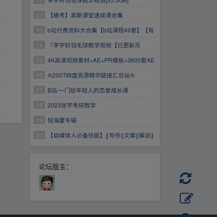
12
【蜂考】高斯课堂速成课合集
13
b站付费资料大合集【b站课程49套】【有
目录】
14
「李宇轩羽毛球教学视频【已更新吊
球】」
15
4K高清视频素材+AE+PR模板+3600套AE
预设动画包【WIN+MAC】需要的速度保存
16
⛵200T网盘资源精华链接汇总站⛵
17
B站·一门给年轻人的恋爱成长课
18
2023张宇考研数学
19
倪海厦专辑
20
【自媒体人必备技能】‖写作‖文案‖解说‖
创作‖
论坛版主：