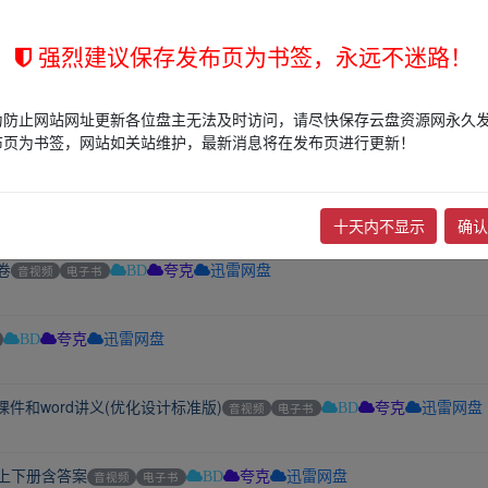
强烈建议保存发布页为书签，永远不迷路！
乎0成本抓住小县城的结构性机遇
文档
电子书
BD
为防止网站网址更新各位盘主无法及时访问，请尽快保存云盘资源网永久
租房协议》房东租客通用，可修改信息直接用
文档
电子书
夸克
布页为书签，网站如关站维护，最新消息将在发布页进行更新！
dowsMac国风书法字体
夸克
十天内不显示
确认
卷
音视频
电子书
BD
夸克
迅雷网盘
BD
夸克
迅雷网盘
课件和word讲义(优化设计标准版)
音视频
电子书
BD
夸克
迅雷网盘
习上下册含答案
音视频
电子书
BD
夸克
迅雷网盘