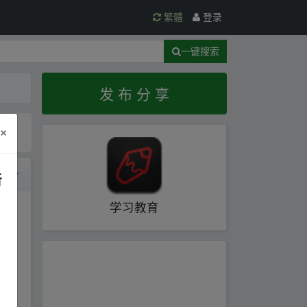
繁體
登录
一键搜索
发 布 分 享
×
时间
新
学习教育