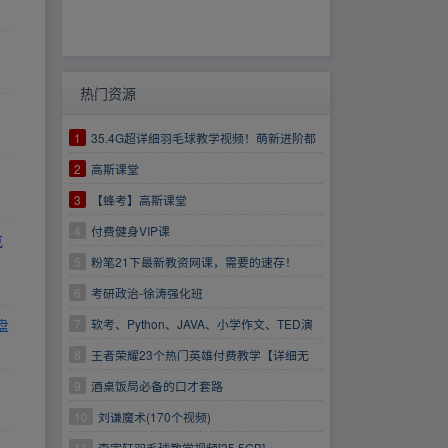
热门资源
1
35.4G超详细羽毛球教学视频！萌新进阶都
适合！
2
高斯课堂
3
【蜂考】高斯课堂
4
付费健身VIP课
克
5
粉笔21下最新教资网课，需要的速存！
6
考研政治-徐涛强化班
7
软考、Python、JAVA、小学作文、TED演
盘
讲、科幻世界等大合集
8
王者荣耀23个热门英雄付费教学【详细无
比】
9
酒桌饭局必备的口才套路
https://www.aliyundrive.com/s/BMiauqdqXTf
10
刘谦魔术(170个视频)
11
李宇轩羽毛球教学视频[35.5GB]