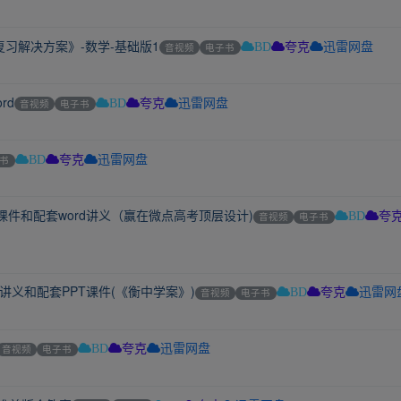
复习解决方案》-数学-基础版1
音视频
电子书
BD
夸克
迅雷网盘
rd
音视频
电子书
BD
夸克
迅雷网盘
书
BD
夸克
迅雷网盘
课件和配套word讲义（赢在微点高考顶层设计)
音视频
电子书
BD
夸
d讲义和配套PPT课件(《衡中学案》)
音视频
电子书
BD
夸克
迅雷网
音视频
电子书
BD
夸克
迅雷网盘