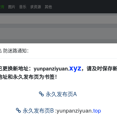
教育
图片
音乐
求资源
其他
防迷路通知：
xyz
排序：
回帖
已更换新地址：yunpanziyuan.
，请及时保存
地址和永久发布页为书签！
剪辑从入门到高阶
音视频
电子书
夸克
永久发布页A
图生视频，全链路打造自媒体爆款视频
音视频
文档
电子书
夸克
永久发布页B
:yunpanziyuan.
top
文档
电子书
夸克