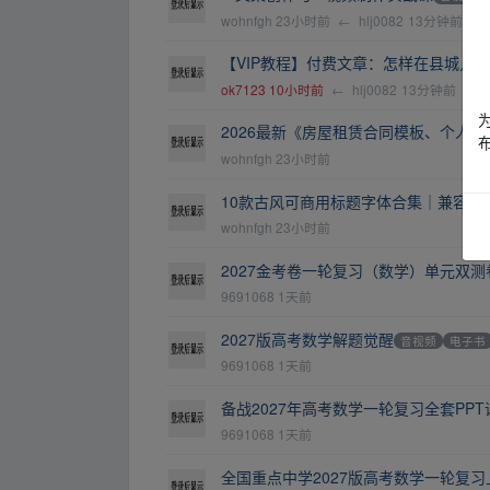
wohnfgh
23小时前
←
hlj0082
13分钟前
【VIP教程】付费文章：怎样在县城几
ok7123
10小时前
←
hlj0082
13分钟前
2026最新《房屋租赁合同模板、个人
wohnfgh
23小时前
10款古风可商用标题字体合集｜兼容Win
wohnfgh
23小时前
2027金考卷一轮复习（数学）单元双测
9691068
1天前
2027版高考数学解题觉醒
音视频
电子书
9691068
1天前
备战2027年高考数学一轮复习全套PPT
9691068
1天前
全国重点中学2027版高考数学一轮复