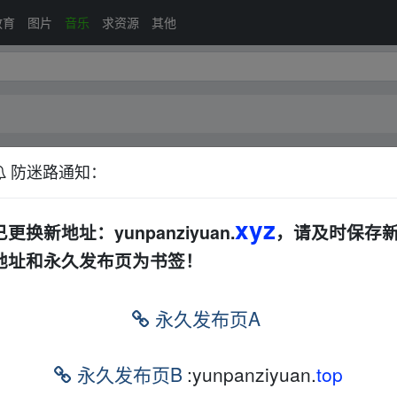
教育
图片
音乐
求资源
其他
防迷路通知：
DJ
摇滚
其他
xyz
已更换新地址：yunpanziyuan.
，请及时保存
地址和永久发布页为书签！
排序：
回帖
永久发布页A
语
合集
打包
AL
永久发布页B
:yunpanziyuan.
top
直接点击安装然后打开文件所在位置就能看到bt种子了
华语
合集
打包