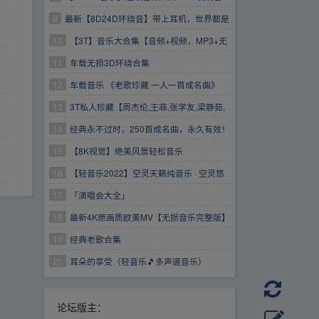
乐
9
最新【8D24D环绕音】带上耳机，世界都是
你的！
10
【3T】音乐大合集【音频+视频，MP3+无
损音乐】
11
车载无损3D环绕合集
12
车载音乐 《老歌珍藏 一人一首成名曲》
[WAV+CUE] 12CD
13
3T私人珍藏【周杰伦,王菲,张学友,梁静茹,
陈奕迅,迈克尔·杰克逊,张国荣,李健,林俊杰】等
14
经典永不过时，250首成名曲，永久有效！
1080P经典歌曲MV合集
15
【8K视觉】绝美风景轻松音乐
16
【轻音乐2022】空灵天籁纯音乐 · 空灵悠
远天籁音
17
「演唱会大全」
18
最新4K原画质欧美MV【无损音乐完整版】
【油管搬运】
19
经典老歌合集
20
耳朵的享受（轻音乐🎵多声道音乐）
论坛版主：