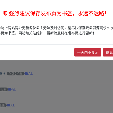
L
强烈建议保存发布页为书签，永远不迷路！
合集
AL
为防止网站网址更新各位盘主无法及时访问，请尽快保存云盘资源网永久
布页为书签，网站如关站维护，最新消息将在发布页进行更新！
打包
AL
十天内不显示
确认
L
网络）
华语
合集
AL
合集
AL
合集
AL