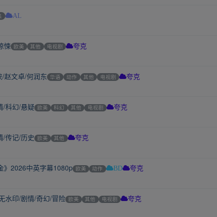
集
AL
/惊悚
欧美
其他
电视剧
夸克
侠/赵文卓/何润东
华语
动作
其他
电视剧
夸克
情/科幻/悬疑
欧美
科幻
其他
电视剧
夸克
情/传记/历史
欧美
其他
夸克
2026中英字幕1080p
欧美
动作
BD
夸克
无水印/剧情/奇幻/冒险
欧美
其他
电视剧
夸克