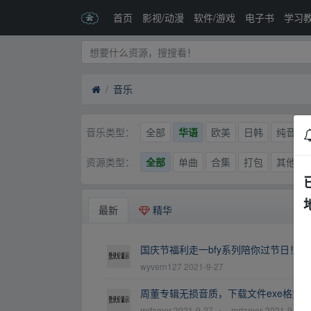
首页
影视/动漫
软件/游戏
电子书
学习
音乐
全部
华语
欧美
日韩
纯音乐
音乐类型：
全部
单曲
合集
打包
其他
资源类型：
最新
精华
国庆节福利走一bfy系列陪你过节日！
华
wyvern127
2021-9-27
周董专辑无损音质，下载文件exe格式
mrfamer
2021-9-27
←
mrfamer
2021-9-27