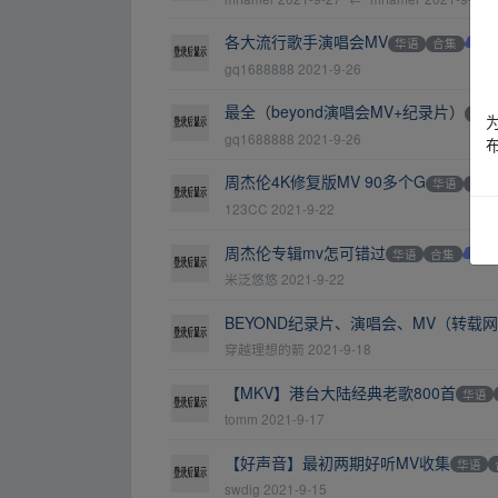
各大流行歌手演唱会MV
华语
合集
A
gq1688888
2021-9-26
最全（beyond演唱会MV+纪录片）
华语
gq1688888
2021-9-26
周杰伦4K修复版MV 90多个G
华语
合集
123CC
2021-9-22
周杰伦专辑mv怎可错过
华语
合集
A
米泛悠悠
2021-9-22
BEYOND纪录片、演唱会、MV（转载
穿越理想的箭
2021-9-18
【MKV】港台大陆经典老歌800首
华语
tomm
2021-9-17
【好声音】最初两期好听MV收集
华语
swdig
2021-9-15