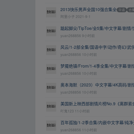
2013快乐男声全国10强合集全
华语
合
阿里小子
2021-9-1
踮起脚尖/TipToe/全5集/中文字幕/剧情
yuan268856
9小时前
风云/1-2部全集/国语中字/动作/奇幻/武
yuan268856
10小时前
梦魇绝镇/From/1-4季全集/中文字幕/剧
yuan268856
10小时前
奥本海默（2023）中文字幕/4K高码/剧
yuan268856
10小时前
美国新上映西部剧情片榜No.9《离群索金》
吖鬼123
11小时前
百年孤独/1-2季合集/内嵌中文字幕/纯净
yuan268856
11小时前