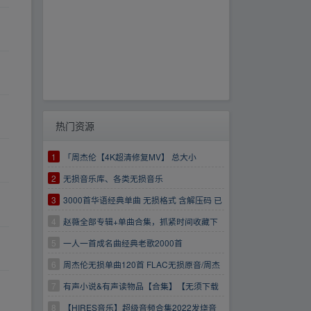
热门资源
1
「周杰伦【4K超清修复MV】 总大小
98.3GB」
2
无损音乐库、各类无损音乐
3
3000首华语经典单曲 无损格式 含解压码 已
下载验证 放心转存！
4
赵薇全部专辑+单曲合集，抓紧时间收藏下
载吧！！！
5
一人一首成名曲经典老歌2000首
6
周杰伦无损单曲120首 FLAC无损原音/周杰
伦音乐集/支持在线解压
7
有声小说&有声读物品【合集】【无须下载
转存即听】
8
【HIRES音乐】超级音频合集2022发烧音