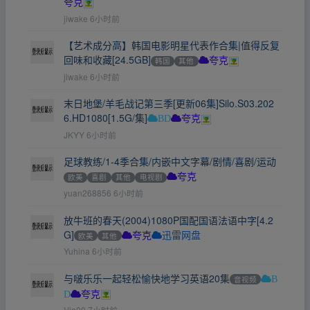
夸克
jiwake
6小时前
【艺术成分高】韩国电影明星代表作合集|值得反复
回味和收藏[24.5GB]
韩国
其他
夸克
jiwake
6小时前
末日地堡/羊毛战记第三季[更新06集]Silo.S03.202
6.HD1080[1.5G/集]
BD
夸克
JKYY
6小时前
足球教练/1-4季合集/内嵌中文字幕/剧情/喜剧/运动
欧美
喜剧
其他
电视剧
夸克
yuan268856
6小时前
放牛班的春天(2004)1080P国配国语法语中字[4.2
G]
欧美
其他
夸克
迅雷网盘
Yuhina
6小时前
与啵乐乐一起轻松愉快地学习英语20集
音视频
B
D
夸克
Via00
7小时前