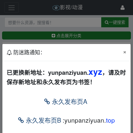
影视/动漫
一键搜索
点击展开分类
排序：
回帖时间
×
最新
精华
防迷路通知：
东经北纬(2021)1080P国语中字[2.55G]
xyz
夸克
迅
已更换新地址：yunpanziyuan.
，请及时
雷网盘
保存新地址和永久发布页为书签！
Yuhina
8天前
修行(2021)1080P国语中字[2.45G]
华语
其他
夸
永久发布页A
克
迅雷网盘
Yuhina
8天前
不LIANG执念清CHU师(2023)4K全12集内嵌简中字
永久发布页B
:yunpanziyuan.
top
幕
华语
电视剧
夸克
damomo
9天前