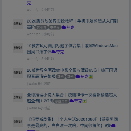
克
wohnfgh
5小时前
2026版剪映破界实操教程｜手机电脑剪辑从入门到
高阶
音视频
电子书
夸克
wohnfgh
5小时前
10款古风可商用标题字体合集｜兼容WindowsMac
国风书法字体
夸克
wohnfgh
5小时前
20部世界名著改编电影全集收藏级63G｜纯正国语
配音高清完整版
其他
其他
夸克
jiwake
6小时前
全球推理小说大集合｜烧脑神作一次看够精选超大
超全包[1.2GB]
悬疑灵异
夸克
jiwake
6小时前
【俄罗斯剧集】非个人生活20201080P【感觉男同
事是最爽的，白白漂一次啥，中间很搞笑】9集