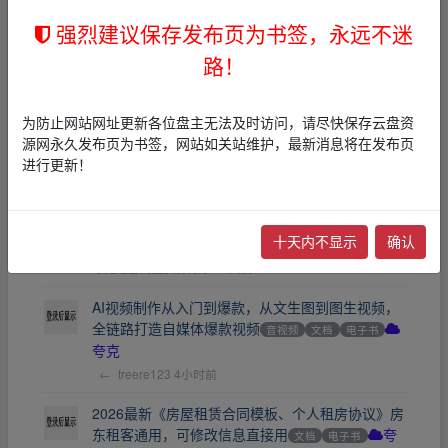
强烈建议保存发布页为书签，永远不迷
《今晚正好》20262160P国语中字【以情感、激情
戏为宣传卖点，马思纯美出新高度】[1.7GB]
华语
路！
喜剧
爱情
夸克
jiwake
10天前
为防止网站网址更新各位盘主无法及时访问，请尽快保存云盘资
《朝花夕拾》[2024中国大陆剧情][佟小虎/韩三明]
源网永久发布页为书签，网站如关站维护，最新消息将在发布页
[网盘云播][免费云播]
华语
喜剧
迅雷网盘
进行更新！
夸克迅雷网盘资源分享
10天前
《无名刀》[2023中国大陆武侠][杨帆/崔真真/王璐]
十天内不显示
确认
[网盘云播]
华语
动作
迅雷网盘
夸克迅雷网盘资源分享
10天前
AI视频制作从入门到爆款，从文生图到图生视频，
全链路打造自媒体爆款视频
音视频
文档
电子书
夸克
←
treere123
4小时前
2026最新《房屋租赁合同模板、个人租房协议》房
东租客通用，可修改信息直接用
文档
电子书
夸