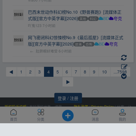
巴西末世动作科幻榜No.10《野兽赛跑》[流媒体正
式版][官方中英字幕][2026]
其他
科幻
BD
夸克
吖鬼123
7小时前
网飞密闭科幻惊悚榜No.9《最后孤屋》[流媒体正式
版][官方中英字幕][2026]
欧美
恐怖
BD
夸克
←
肚脐眼好难受
6小时前
◀
1
2
3
4
5
6
7
8
9
10
...7598
▶
登录 / 注册
版权投诉说明
|
本站源码出售，请带
隐私政策 / Privacy Policy
|
分享，让
价邮箱联系，非诚勿扰！
资源更有价值！
Powered by
|
联系我们
百度统计
|
Processed:
, SQL:
云盘资源网
0.405
首页
分类
消息
我的
(Contact Us)：
|
感谢
恒创科技
赞助
10
siteone@qq.com