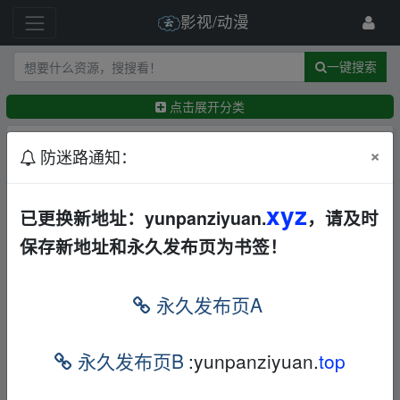
影视/动漫
一键搜索
点击展开分类
排序：
回帖时间
×
最新
精华
防迷路通知：
【灿如繁星(2026)》】《4K.》【更至32集完结】
xyz
已更换新地址：yunpanziyuan.
，请及时
【剧情/大陆】【观看参考：豆瓣未评分】
夸克
保存新地址和永久发布页为书签！
迅雷网盘
←
657783608
3天前
大话西游之大圣娶亲/仙履奇緣(1995)[香港/大陆][喜
永久发布页A
剧/爱情]9.2分[27.1G]
BD
夸克
←
frankxxx
14天前
永久发布页B
:yunpanziyuan.
top
大话西游之月光宝盒/月光寶盒(1995)[香港/大陆][喜
剧/爱情/奇幻][23.2G]
华语
香港
喜剧
爱情
其他