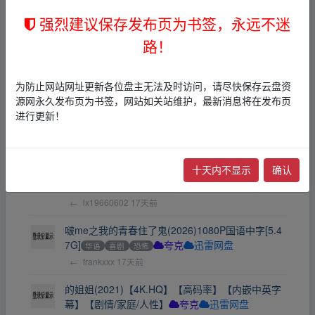
BD
夸克
强烈建议保存发布页为书签，永远不迷
←
华仔ss
15天前
路！
[电视剧]碧海情天Oceanwithlove【全53集】
华语
电视剧
BD
UC网盘
←
frankxxx
16天前
为防止网站网址更新各位盘主无法及时访问，请尽快保存云盘资
源网永久发布页为书签，网站如关站维护，最新消息将在发布页
《危险地带》(2026)【1080P超清】【内嵌中英双
进行更新！
字】【类型：科幻/冒险/惊悚】
夸克
迅雷网盘
←
frankxxx
16天前
十天内不显示
确认
【鹦鹉杀(2023)】【1080p】【国语中字】【犯罪/
悬疑】【纯净无水印】
华语
犯罪
其他
夸克
←
lx19660602
17天前
啵me之我的青春住了鬼(2026)1080P国语中字[5.4
7G]
华语
喜剧
恐怖
夸克
迅雷网盘
←
frankxxx
17天前
的姐姐(2021)【4K.HQ】【高码率】【内嵌中英字
幕】【剧情/家庭/人性】
夸克
迅雷网盘