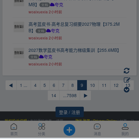
MB】
文档
夸克
woaixuexia
2小时前
高考蓝皮书·高考总复习纲要2027物理【375.2M
B】
文档
夸克
woaixuexia
2小时前
2027数学蓝皮书高考能力梯级集训【255.6MB】
文档
夸克
woaixuexia
2小时前
◀
1 ...
4
5
6
7
8
9
10
11
12
13
14
...7598
▶
登录 / 注册
版权投诉说明
|
本站源码出售，请带
隐私政策 / Privacy Policy
|
分享，让
价邮箱联系，非诚勿扰！
资源更有价值！
Powered by
|
联系我们
百度统计
|
Processed:
, SQL:
云盘资源网
0.404
首页
分类
消息
我的
(Contact Us)：
|
感谢
恒创科技
赞助
10