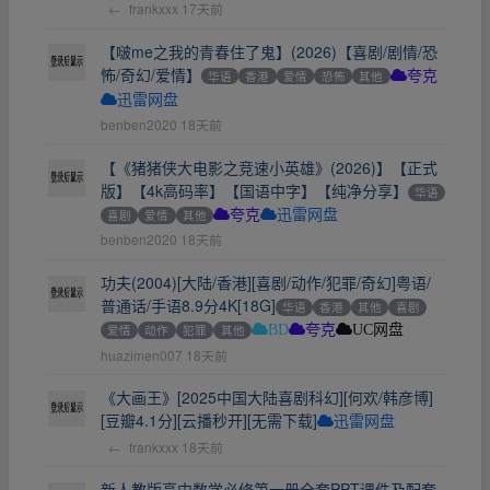
←
frankxxx
17天前
【啵me之我的青春住了鬼】(2026)【喜剧/剧情/恐
怖/奇幻/爱情】
华语
香港
爱情
恐怖
其他
夸克
迅雷网盘
benben2020
18天前
【《猪猪侠大电影之竞速小英雄》(2026)】【正式
版】【4k高码率】【国语中字】【纯净分享】
华语
喜剧
爱情
其他
夸克
迅雷网盘
benben2020
18天前
功夫(2004)[大陆/香港][喜剧/动作/犯罪/奇幻]粤语/
普通话/手语8.9分4K[18G]
华语
香港
其他
喜剧
爱情
动作
犯罪
其他
BD
夸克
UC网盘
huazimen007
18天前
《大画王》[2025中国大陆喜剧科幻][何欢/韩彦博]
[豆瓣4.1分][云播秒开][无需下载]
迅雷网盘
←
frankxxx
18天前
新人教版高中数学必修第一册全套PPT课件及配套