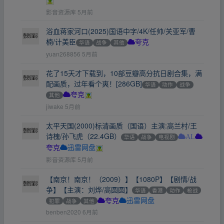
影音资源库
5月前
浴血蒋家河口(2025)国语中字/4K/任帅/关亚军/曹
楠/计美臣
华语
战争
其他
夸克
yuan268856
5月前
花了15天才下载到，10部豆瓣高分抗日剧合集，满
配画质，过年看个爽！[286GB]
华语
动作
战争
其他
夸克
jiwake
5月前
太平天国(2000)标清画质（国语）主演:高兰村/王
诗槐/孙飞虎（22.4GB）
华语
战争
电视剧
AL
夸克
迅雷网盘
影音资源库
5月前
【南京！南京！（2009）】【1080P】【剧情/战
争】【主演：刘烨/高圆圆】
华语
香港
动作
枪战
犯罪
战争
其他
夸克
迅雷网盘
benben2020
6月前