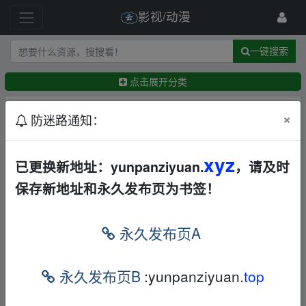
影视/动漫
一键搜索
点击展开分类
排序：
回帖时间
×
最新
精华
防迷路通知：
封神第二部：战火西岐 (2025)中文字幕/动作/战争/
xyz
已更换新地址：yunpanziyuan.
，请及时
奇幻
华语
动作
战争
其他
夸克
保存新地址和永久发布页为书签！
←
薄皙茗
6小时前
<电影>得闲谨制4K[剧情战争][肖战彭昱畅周依然杨
新鸣阿如那]
永久发布页A
BD
夸克
迅雷网盘
←
frankxxx
11天前
【高分历史正剧】汉武大帝（2005）全58集1080P
永久发布页B
:yunpanziyuan.
top
高清修复【国语中字】【125G】
华语
战争
电视剧
夸克