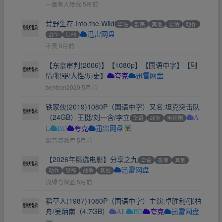
一直有人给我
5月前
荒野生存.Into.the.Wild
华语
欧美
其他
爱情
动作
战争
其他
迅雷网盘
不灵
5月前
【东京审判(2006)】【1080p】【国语中字】【剧
情/犯罪/人性/历史】
夸克
迅雷网盘
benben2020
5月前
铁家伙(2019)1080P（国语中字）又名:坦克突击队
（24GB）王挺/刘一含/李立
华语
战争
电视剧
A
L
BD
夸克
迅雷网盘
影音资源库
5月前
【2026年精选电影】分享之九
华语
香港
其他
动作
恐怖
战争
其他
迅雷网盘
浅绿与深蓝
5月前
稻草人(1987)1080P（国语中字）主演:卓胜利/张柏
舟/吴炳南（4.7GB）
AL
BD
夸克
迅雷网盘