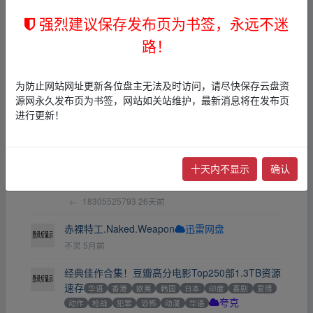
←
frankxxx
12天前
强烈建议保存发布页为书签，永远不迷
得闲谨制[4K高清版]Gezhi.Town.2025.HD2160P[7.
路！
1G]
华语
战争
BD
夸克
←
frankxxx
18天前
为防止网站网址更新各位盘主无法及时访问，请尽快保存云盘资
得闲谨制.2025（4K+1080P）国语中字.肖战+彭昱
源网永久发布页为书签，网站如关站维护，最新消息将在发布页
畅+周依然+
AL
BD
夸克
迅雷网盘
进行更新！
←
pupa_1784432957
19天前
傻儿师长.2026.（4K+1080P）国语中字.附老版1-3
十天内不显示
确认
【更新第14集】
华语
喜剧
战争
AL
BD
夸克
迅雷网盘
←
18305525793
26天前
赤裸特工.Naked.Weapon
迅雷网盘
不灵
5月前
经典佳作合集！豆瓣高分电影Top250部1.3TB资源
速存
华语
香港
欧美
韩国
日本
印度
喜剧
爱情
动作
枪战
犯罪
恐怖
动漫
华语
夸克