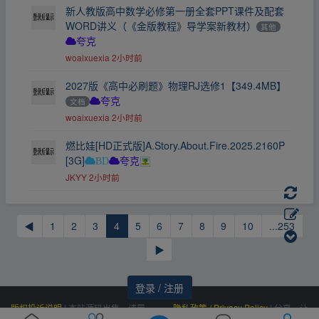
新人教版高中数学必修第一册全套PPT课件及配套
WORD讲义（《金版教程》导学案新教材）
其他
夸克
woaixuexia
2小时前
2027版《高中必刷题》物理RJ选修1【349.4MB】
文档
夸克
woaixuexia
2小时前
燃比娃[HD正式版]A.Story.About.Fire.2025.2160P
[3G]
BD
夸克
JKYY
2小时前
◀
1
2
3
4
5
6
7
8
9
10
...253
▶
登录 / 注册
版权投诉说明
|
本站源码出售，请带
隐私政策 / Privacy Policy
|
分享，让