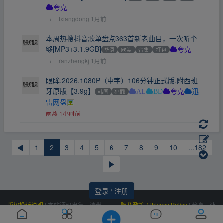
夸克
←
txiangdong
1月前
本周热搜抖音歌单盘点363首新老曲目，一次听个
够[MP3+3.1.9GB]
华语
欧美
合集
打包
夸克
←
ranzhengkj
1月前
眼眸.2026.1080P（中字）106分钟正式版.附西班
牙原版【3.9g】
韩国
犯罪
AL
BD
夸克
迅
雷网盘
雨燕
1小时前
◀
1
2
3
4
5
6
7
8
9
10
...182
▶
登录 / 注册
版权投诉说明
|
本站源码出售，请带
隐私政策 / Privacy Policy
|
分享，让
价邮箱联系，非诚勿扰！
资源更有价值！
Powered by
|
联系我们
百度统计
|
Processed:
, SQL:
云盘资源网
0.365