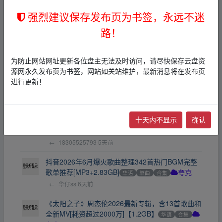
推荐[WAV+MP3+13.4]链
夸克
强烈建议保存发布页为书签，永远不迷
←
18305525793
3天前
路！
叶倩文好听的歌曲合集打包190GB
华语
欧美
单曲
合集
打包
其他
BD
迅雷网盘
←
蓝天_1728715058
3天前
为防止网站网址更新各位盘主无法及时访问，请尽快保存云盘资
源网永久发布页为书签，网站如关站维护，最新消息将在发布页
【抖音】精选2026二月份抖音最新265首热门车载
进行更新！
DJ劲爆嗨曲无损音乐合集[11.3GB]
夸克
←
18305525793
5天前
十天内不显示
确认
精选410首抖音近几年一听就上头的超赞热门单曲
推荐
华语
欧美
合集
夸克
←
18305525793
5天前
抖音2026年6月爆火歌曲整理342首热门BGM完整
歌单推荐[MP3+2.83GB]
华语
单曲
合集
夸克
←
华仔ss
6天前
《太阳之子》周杰伦2026最新专辑，含13首歌曲和
全新MV[耗资超过2000万]【1.2GB】
华语
合集