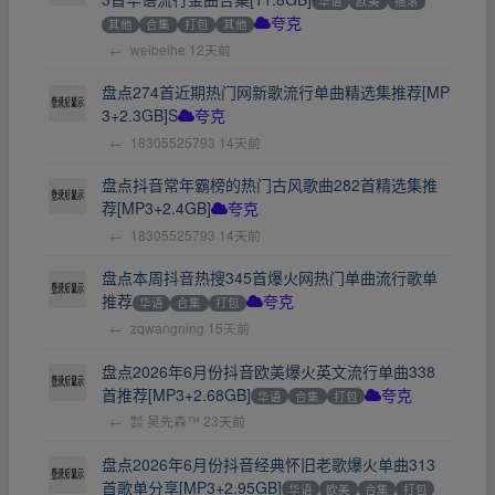
华语
欧美
摇滚
其他
合集
打包
其他
夸克
←
weibeihe
12天前
盘点274首近期热门网新歌流行单曲精选集推荐[MP
3+2.3GB]S
夸克
←
18305525793
14天前
盘点抖音常年霸榜的热门古风歌曲282首精选集推
荐[MP3+2.4GB]
夸克
←
18305525793
14天前
盘点本周抖音热搜345首爆火网热门单曲流行歌单
推荐
华语
合集
打包
夸克
←
zqwangning
15天前
盘点2026年6月份抖音欧美爆火英文流行单曲338
首推荐[MP3+2.68GB]
华语
合集
打包
夸克
←
㍿ 吴先森™
23天前
盘点2026年6月份抖音经典怀旧老歌爆火单曲313
首歌单分享[MP3+2.95GB]
华语
欧美
合集
打包