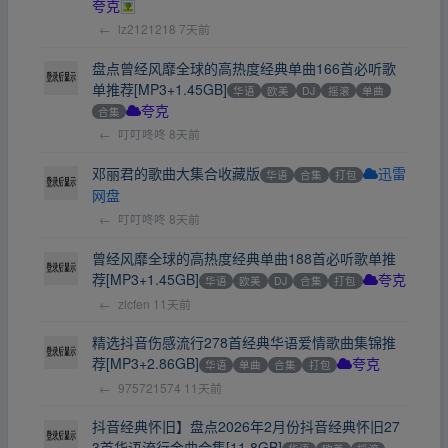
夸克
←
lz2121218
7天前
盘点曾经风靡全球的高热度经典单曲166首必听歌
单推荐[MP3+1.45GB]
华语
欧美
DJ
摇滚
单曲
合集
夸克
←
叮叮咚咚
8天前
邓丽君的歌曲大集合收藏版
华语
合集
打包
迅雷
网盘
←
叮叮咚咚
8天前
曾经风靡全球的高热度经典单曲188首必听歌单推
荐[MP3+1.45GB]
华语
欧美
DJ
合集
打包
夸克
←
zlcfen
11天前
精选抖音伤感流行278首经典华语爱情歌曲集锦推
荐[MP3+2.86GB]
华语
单曲
合集
打包
夸克
←
975721574
11天前
抖音经典怀旧】盘点2026年2月份抖音经典怀旧27
3首华语流行金曲合集[11.8GB]