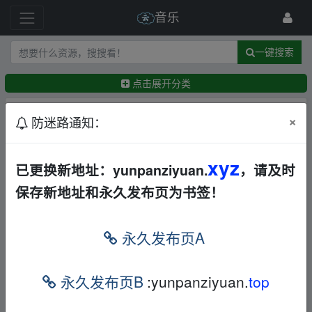
音乐
一键搜索
点击展开分类
排序：
回帖时间
×
最新
精华
防迷路通知：
2026最新车载无损音乐下载合集，老歌、粤语、新
xyz
已更换新地址：yunpanziyuan.
，请及时
歌、DJ、民谣、英文、说唱、MV全都有[411GB]
保存新地址和永久发布页为书签！
华语
欧美
日韩
其他
合集
打包
夸克
←
ljj53850
4小时前
【全网热歌】2026全网最火热歌合集无损沉浸式听
永久发布页A
歌[WAV+MP3+9.85GB]
华语
欧美
日韩
纯音乐
DJ
摇滚
合集
打包
其他
夸克
永久发布页B
:yunpanziyuan.
top
←
eaglehero
5小时前
抖音热评华语R&B歌曲全收录精选295首热门单曲