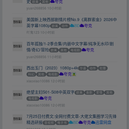
史
欧美
其他
夸克
yuan268856
10小时前
美国新上映西部剧情片榜No.9《离群索金》2026中
英字幕1080p
欧美
动作
BD
夸克
吖鬼123
10小时前
百年孤独/1-2季合集/内嵌中文字幕/纯净无水印/剧
情/奇幻/冒险
欧美
其他
电视剧
夸克
yuan268856
11小时前
西出玉门（2023）1080p+4k
华语
动作
犯罪
科幻
其他
电视剧
夸克
xiaoxiao10086
12小时前
绝望主妇S01-S08中英双字
欧美
喜剧
爱情
其他
电视剧
夸克
xiaoxiao10086
12小时前
7月25日付费文:全网付费文章-大佬文集圈学习先锋
精选研报
音视频
电子书
BD
夸克
迅雷网盘