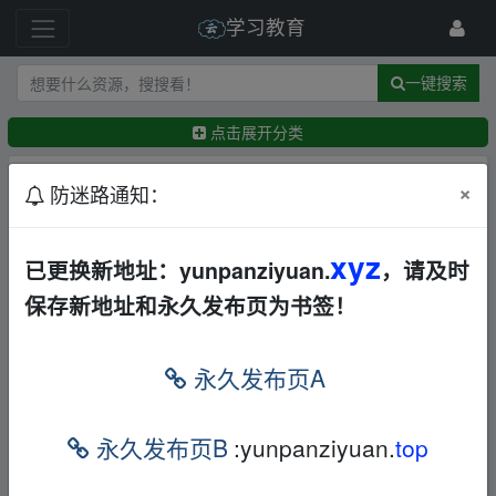
学习教育
一键搜索
点击展开分类
排序：
回帖时间
×
最新
精华
防迷路通知：
【自学课程】《旧中国三教九流揭秘》：还原最真
xyz
已更换新地址：yunpanziyuan.
，请及时
实的社会底层生存实录（29.8MB）
文档
夸克
保存新地址和永久发布页为书签！
←
frankxxx
17天前
【自学课程】【诗词里的中国(全七册)】（37.1M
B）
永久发布页A
文档
夸克
←
frankxxx
19天前
【自学课程】 小初高文言文+古诗词类教辅汇总
永久发布页B
:yunpanziyuan.
top
【3.74GB】
文档
夸克
←
athurs
20天前