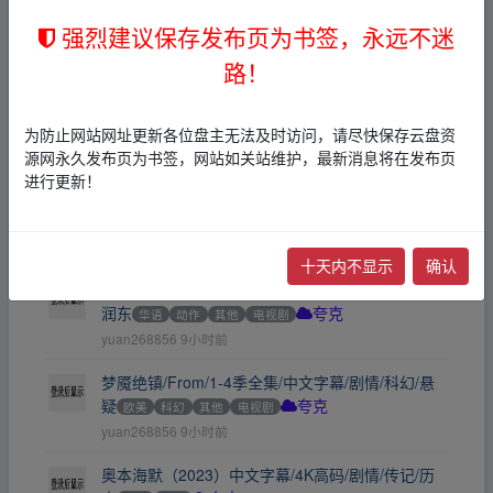
强烈建议保存发布页为书签，永远不迷
27步步高政治通用版学生版【1.1GB】
文档
夸克
←
frankxxx
20天前
路！
【自学课程】 101个面试难题及结构化面试题库
（423KB）
文档
夸克
为防止网站网址更新各位盘主无法及时访问，请尽快保存云盘资
1013892390
20天前
源网永久发布页为书签，网站如关站维护，最新消息将在发布页
进行更新！
踮起脚尖/TipToe/全5集/中文字幕/剧情/惊悚
欧美
其他
电视剧
夸克
yuan268856
9小时前
十天内不显示
确认
风云/1-2部全集/国语中字/动作/奇幻/武侠/赵文卓/何
润东
华语
动作
其他
电视剧
夸克
yuan268856
9小时前
梦魇绝镇/From/1-4季全集/中文字幕/剧情/科幻/悬
疑
欧美
科幻
其他
电视剧
夸克
yuan268856
9小时前
奥本海默（2023）中文字幕/4K高码/剧情/传记/历