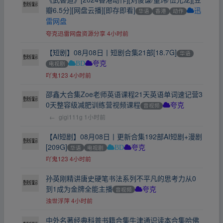
瓣6.5分][网盘云播][即存即看]
华语
香港
动作
迅
雷网盘
夸克迅雷网盘资源分享
4小时前
【短剧】08月08日丨短剧合集21部[18.7G]
华语
电视剧
BD
夸克
吖鬼123
4小时前
邵鑫大合集Zoe老师英语课程21天英语单词速记营3
0天整容级减肥训练营视频课程
音视频
夸克
←
gigi111g
1小时前
【AI短剧】08月08日丨更新合集192部AI短剧+漫剧
[209G]
华语
电视剧
BD
夸克
吖鬼123
4小时前
孙英刚精讲唐史硬笔书法系列不平凡的思考力从0
到1成为金牌全能主播
音视频
夸克
浊世浮萍
4小时前
中外名著经典科普书籍合集牛津通识读本合集哈佛