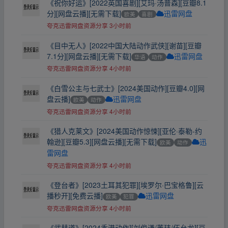
《祝你好运》[2022英国喜剧][艾玛·汤普森][豆瓣8.1
分][网盘云播][无需下载]
欧美
喜剧
迅雷网盘
夸克迅雷网盘资源分享
3小时前
《目中无人》[2022中国大陆动作武侠][谢苗][豆瓣
7.1分][网盘云播][无需下载]
华语
动作
迅雷网盘
夸克迅雷网盘资源分享
4小时前
《白雪公主与七武士》[2024美国动作][豆瓣4.0][网
盘云播]
欧美
动作
迅雷网盘
夸克迅雷网盘资源分享
4小时前
《猎人克莱文》[2024美国动作惊悚][亚伦·泰勒-约
翰逊][豆瓣5.3][网盘云播][无需下载]
欧美
动作
迅
雷网盘
夸克迅雷网盘资源分享
4小时前
《登台者》[2023土耳其犯罪][埃罗尔·巴宝格鲁][云
播秒开][免费云播]
欧美
犯罪
迅雷网盘
夸克迅雷网盘资源分享
4小时前
《武替道》[2024香港动作][刘俊谦/董玮/伍允龙][豆