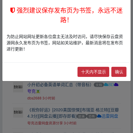
强烈建议保存发布页为书签，永远不迷
躲藏[2015][英语中字][1080P][5.8G]惊悚恐怖
欧美
恐怖
夸克
路！
悠然随风
3小时前
野兽赛跑2026.1080p.官方中字5.1G动作科幻惊悚
为防止网站网址更新各位盘主无法及时访问，请尽快保存云盘资
欧美
动作
犯罪
科幻
夸克
源网永久发布页为书签，网站如关站维护，最新消息将在发布页
悠然随风
3小时前
进行更新！
网内人：无脸杀手2026.1080p.韩语中字3.2G犯罪
惊悚
韩国
犯罪
夸克
十天内不显示
确认
悠然随风
3小时前
小升初必备英语单词汇总（带音标）
文档
BD
夸克
dbs2688
3小时前
《祝你好运》[2020美国惊悚][布瑞亚·格兰特][豆瓣
4.3分][网盘云播][即存即看]
欧美
恐怖
迅雷网盘
夸克迅雷网盘资源分享
3小时前