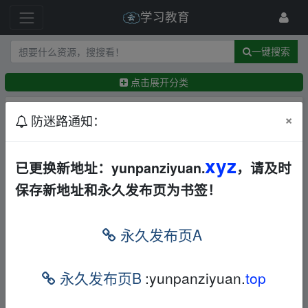
学习教育
一键搜索
点击展开分类
排序：
回帖时间
×
最新
精华
防迷路通知：
【自学课程】《人情与面子》：洞悉中国式人际潜
xyz
已更换新地址：yunpanziyuan.
，请及时
规则的底层逻辑（14.8MB）
文档
夸克
保存新地址和永久发布页为书签！
←
frankxxx
15天前
台风[2005][韩语中字][1080P][2.1G]动作惊悚冒险
永久发布页A
韩国
动作
枪战
犯罪
夸克
悠然随风
2小时前
台湾惊魂记老宅篇+夜市篇+废墟篇2017国语中字7.
永久发布页B
:yunpanziyuan.
top
1G惊悚
华语
恐怖
夸克
悠然随风
2小时前