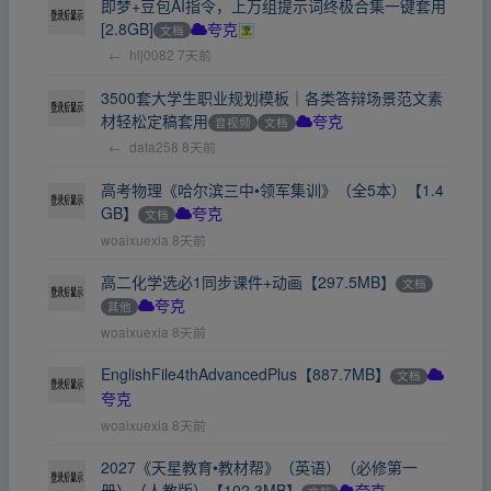
即梦+豆包AI指令，上万组提示词终极合集一键套用
[2.8GB]
文档
夸克
←
hlj0082
7天前
3500套大学生职业规划模板｜各类答辩场景范文素
材轻松定稿套用
音视频
文档
夸克
←
data258
8天前
高考物理《哈尔滨三中•领军集训》（全5本）【1.4
GB】
文档
夸克
woaixuexia
8天前
高二化学选必1同步课件+动画【297.5MB】
文档
其他
夸克
woaixuexia
8天前
EnglishFile4thAdvancedPlus【887.7MB】
文档
夸克
woaixuexia
8天前
2027《天星教育•教材帮》（英语）（必修第一
册）（人教版）【102.3MB】