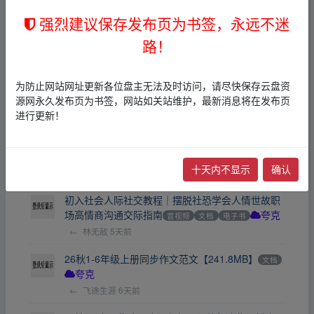
【邵鑫】语文六大版块学习方法全解【2.0GB】
强烈建议保存发布页为书签，永远不迷
夸克
←
xuzhang
3天前
路！
精编版《尖子生培优教材》数学7-9年级上册【384.
9MB】
文档
夸克
为防止网站网址更新各位盘主无法及时访问，请尽快保存云盘资
←
xuzhang
3天前
源网永久发布页为书签，网站如关站维护，最新消息将在发布页
进行更新！
数千套教师班会课件教案模板｜全套班级管理表
格，拿来即用，告别熬夜备课
音视频
文档
电子书
夸克
十天内不显示
确认
←
king512
4天前
初入社会人际社交教程｜摆脱社恐学会人情世故职
场高情商沟通交际指南
音视频
文档
电子书
夸克
←
林无敌
5天前
26秋1-6年级上册同步作文范文【241.8MB】
文档
夸克
←
飞途生涯
6天前