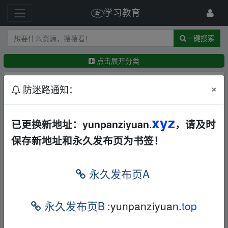
学习教育
一键搜索
点击展开分类
排序：
回帖时间
×
最新
精华
防迷路通知：
AI书工具书【158.1MB】
xyz
文档
夸克
已更换新地址：yunpanziyuan.
，请及时
←
data258
2天前
保存新地址和永久发布页为书签！
400款家庭养生药膳食谱｜中医食疗家常做法日常
调理滋补实用大全
文档
电子书
夸克
永久发布页A
←
data258
2天前
2027《万唯中考•文言文阅读》教材解读(第6版)【5
24.8MB】
永久发布页B
:yunpanziyuan.
top
文档
夸克
←
xuzhang
3天前