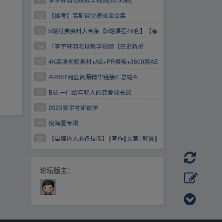
12
【蜂考】高斯课堂速成课合集
13
b站付费资料大合集【b站课程49套】【有
目录】
14
「李宇轩羽毛球教学视频【已更新吊
球】」
15
4K高清视频素材+AE+PR模板+3600套AE
预设动画包【WIN+MAC】需要的速度保存
16
⛵200T网盘资源精华链接汇总站⛵
17
B站·一门给年轻人的恋爱成长课
18
2023张宇考研数学
19
倪海厦专辑
20
【自媒体人必备技能】‖写作‖文案‖解说‖
创作‖
论坛版主：