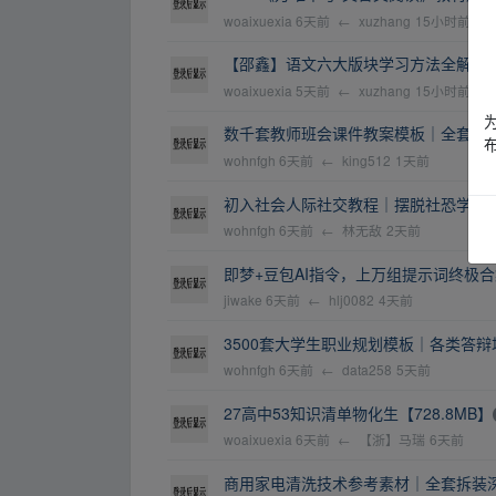
woaixuexia
6天前
←
xuzhang
15小时前
【邵鑫】语文六大版块学习方法全解【2.
woaixuexia
5天前
←
xuzhang
15小时前
数千套教师班会课件教案模板｜全套班
wohnfgh
6天前
←
king512
1天前
初入社会人际社交教程｜摆脱社恐学会
wohnfgh
6天前
←
林无敌
2天前
即梦+豆包AI指令，上万组提示词终极合集一
jiwake
6天前
←
hlj0082
4天前
3500套大学生职业规划模板｜各类答
wohnfgh
6天前
←
data258
5天前
27高中53知识清单物化生【728.8MB】
woaixuexia
6天前
←
【浙】马瑞
6天前
商用家电清洗技术参考素材｜全套拆装