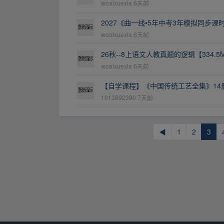
woaixuexia
6天前
2027《曲一线•5年中考3年模拟同步
woaixuexia
6天前
26秋--8上语文人教真题的逻辑【334.5
woaixuexia
6天前
【自学课程】《中国传统工艺全集》14
1013892390
7天前
◀
1
2
3