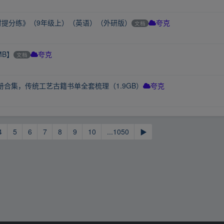
课时提分练》（9年级上）（英语）（外研版）
文档
夸克
MB】
文档
夸克
册合集，传统工艺古籍书单全套梳理（1.9GB）
夸克
4
5
6
7
8
9
10
...1050
▶