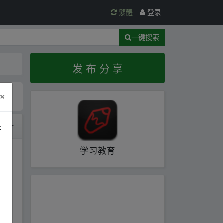
繁體
登录
一键搜索
发 布 分 享
×
时间
新
学习教育