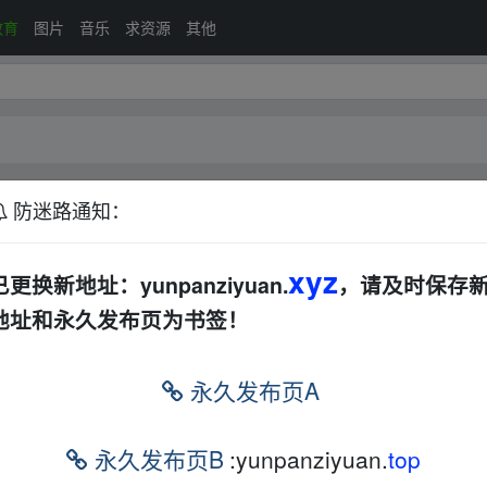
教育
图片
音乐
求资源
其他
防迷路通知：
xyz
排序：
回帖
已更换新地址：yunpanziyuan.
，请及时保存
地址和永久发布页为书签！
年级上下册全套整理（77GB）
文档
夸克
永久发布页A
常做法日常调理滋补实用大全
文档
电子书
夸克
永久发布页B
:yunpanziyuan.
top
6版)【524.8MB】
文档
夸克