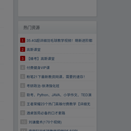
热门资源
1
35.4G超详细羽毛球教学视频！萌新进阶都
适合！
2
高斯课堂
3
【蜂考】高斯课堂
4
付费健身VIP课
5
粉笔21下最新教资网课，需要的速存！
6
考研政治-徐涛强化班
7
软考、Python、JAVA、小学作文、TED演
讲、科幻世界等大合集
8
王者荣耀23个热门英雄付费教学【详细无
比】
9
酒桌饭局必备的口才套路
https://www.aliyundrive.com/s/BMiauqdqXTf
10
刘谦魔术(170个视频)
11
李宇轩羽毛球教学视频[35.5GB]