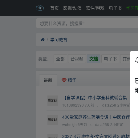
首页
影视/动漫
软件/游戏
电子书
学习
学习教育
全部
音视频
文档
电子书
其他
类型：
最新
精华
【自学课程】中小学全科教辅合集｜1-9
1013892390
7天前
←
data258
2小时前
400款家庭养生药膳食谱｜中医食疗家
wohnfgh
6天前
←
data258
2小时前
2027《万唯中考•文言文阅读》教材解读(第