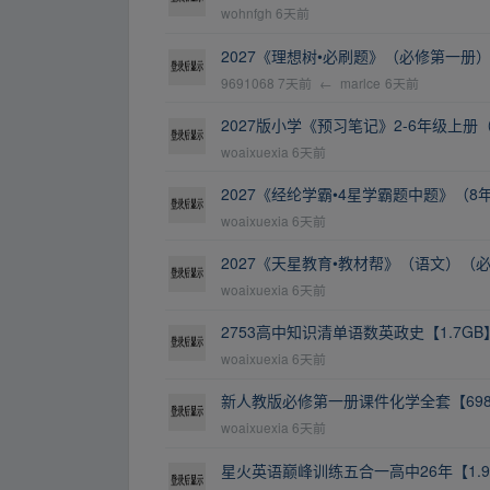
wohnfgh
6天前
2027《理想树•必刷题》（必修第一册
9691068
7天前
←
marlce
6天前
2027版小学《预习笔记》2-6年级上册
woaixuexia
6天前
2027《经纶学霸•4星学霸题中题》（8
woaixuexia
6天前
2027《天星教育•教材帮》（语文）（必
woaixuexia
6天前
2753高中知识清单语数英政史【1.7GB
woaixuexia
6天前
新人教版必修第一册课件化学全套【698.
woaixuexia
6天前
星火英语巅峰训练五合一高中26年【1.9