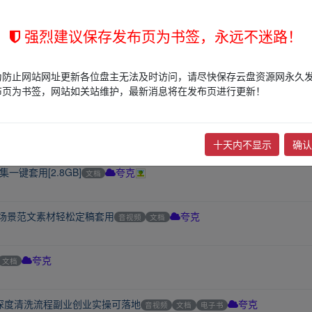
强烈建议保存发布页为书签，永远不迷路！
0GB】
夸克
为防止网站网址更新各位盘主无法及时访问，请尽快保存云盘资源网永久
级管理表格，拿来即用，告别熬夜备课
音视频
文档
电子书
夸克
布页为书签，网站如关站维护，最新消息将在发布页进行更新！
人情世故职场高情商沟通交际指南
音视频
文档
电子书
夸克
十天内不显示
确认
键套用[2.8GB]
文档
夸克
辩场景范文素材轻松定稿套用
音视频
文档
夸克
文档
夸克
深度清洗流程副业创业实操可落地
音视频
文档
电子书
夸克