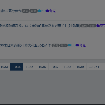
瓣8.2高分佳作
欧美
其他
BD
夸克
的身材和颜值超棒，阅片无数的我竟然看兴奋了】[945MB]
其他
爱情
夸
036末日大逃杀》[澳大利亚灾难动作]
欧美
动作
BD
夸克
1033
1034
1035
1036
1037
1038
1039
...1051