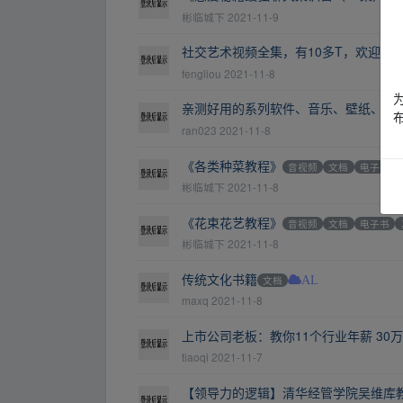
彬临城下
2021-11-9
社交艺术视频全集，有10多T，欢迎自
fengliou
2021-11-8
亲测好用的系列软件、音乐、壁纸、书
ran023
2021-11-8
《各类种菜教程》
音视频
文档
电子书
彬临城下
2021-11-8
《花束花艺教程》
音视频
文档
电子书
彬临城下
2021-11-8
传统文化书籍
文档
AL
maxq
2021-11-8
上市公司老板：教你11个行业年薪 30万
tiaoqi
2021-11-7
【领导力的逻辑】清华经管学院吴维库