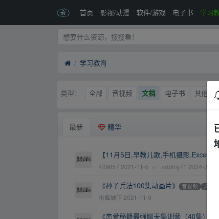
首页
影视/动漫
软件/游戏
电子书
学习
学习教育
全部
音视频
文档
电子书
其他
类型：
最新
精华
【11月5日,早教儿歌,手机摄影,Excel
409057
2021-11-5
←
zxblmy71
2024-3-29
《孙子兵法100集动画片》
音视频
文档
彬临城下
2021-11-9
《恋爱秘籍最强聊天集训营（40集）》