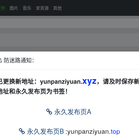
教育
图片
音乐
求资源
其他
防迷路通知：
xyz
排序：
回帖
已更换新地址：yunpanziyuan.
，请及时保存
地址和永久发布页为书签！
,雅思真题,中考,心理学,沟通,人脉,情商】
音视频
文档
电子书
其他
AL
永久发布页A
电子书
其他
AL
永久发布页B
:yunpanziyuan.
top
音视频
文档
电子书
其他
AL