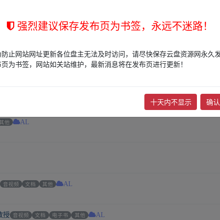
强烈建议保存发布页为书签，永远不迷路！
取
音视频
文档
AL
为防止网站网址更新各位盘主无法及时访问，请尽快保存云盘资源网永久
籍、精品教程等分享！链接永久有效！
音视频
文档
电子书
其他
AL
布页为书签，网站如关站维护，最新消息将在发布页进行更新！
其他
AL
十天内不显示
确认
其他
AL
音视频
文档
其他
AL
教授
音视频
文档
电子书
其他
AL