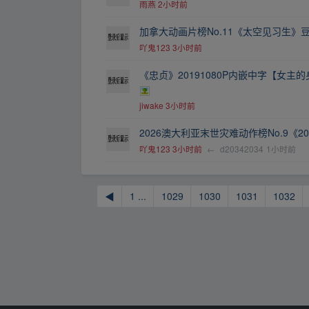
雨燕
2小时前
加拿大动画片榜No.11《太空见习生》豆
吖鬼123
3小时前
《忠贞》20191080P内嵌中字【女主
jiwake
3小时前
2026澳大利亚末世灾难动作榜No.9《2
吖鬼123
3小时前
←
d20342034
1小时前
◀
1 ...
1029
1030
1031
1032