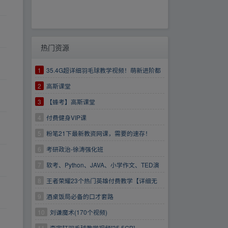
热门资源
1
35.4G超详细羽毛球教学视频！萌新进阶都
适合！
2
高斯课堂
3
【蜂考】高斯课堂
4
付费健身VIP课
5
粉笔21下最新教资网课，需要的速存！
6
考研政治-徐涛强化班
7
软考、Python、JAVA、小学作文、TED演
讲、科幻世界等大合集
8
王者荣耀23个热门英雄付费教学【详细无
比】
9
酒桌饭局必备的口才套路
https://www.aliyundrive.com/s/BMiauqdqXTf
10
刘谦魔术(170个视频)
11
李宇轩羽毛球教学视频[35.5GB]