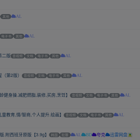
其他
AL
电子书
其他
AL
第二版
音视频
文档
电子书
其他
AL
程（第2版）
音视频
文档
电子书
其他
AL
减龄健身操.减肥燃脂,装修,买房,烹饪】
音视频
文档
电子书
其他
AL
.儿童教育,情/智商,个人提升.绘画】
音视频
文档
电子书
其他
AL
式版.附西班牙原版【3.9g】
韩国
犯罪
AL
BD
夸克
迅雷网盘