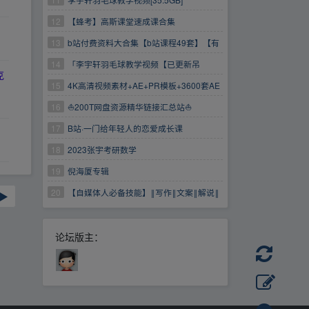
12
【蜂考】高斯课堂速成课合集
13
b站付费资料大合集【b站课程49套】【有
目录】
14
「李宇轩羽毛球教学视频【已更新吊
克
球】」
15
4K高清视频素材+AE+PR模板+3600套AE
预设动画包【WIN+MAC】需要的速度保存
16
⛵200T网盘资源精华链接汇总站⛵
17
B站·一门给年轻人的恋爱成长课
18
2023张宇考研数学
19
倪海厦专辑
20
【自媒体人必备技能】‖写作‖文案‖解说‖
▶
创作‖
论坛版主：