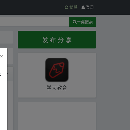
繁體
登录
一键搜索
发 布 分 享
×
时间
新
学习教育